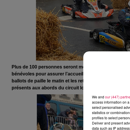
Plus de 100 personnes seront mobilisées dimanche pour
bénévoles pour assurer l’accueil des pilotes et du publi
ballots de paille le matin et les retirer le soir, sans o
présents aux abords du circuit long de 540 mètres…
We and
our (447) partn
access information on a 
select personalised ad
statistics or combinatio
profiles to select person
Deliver and present adv
data such as IP address 