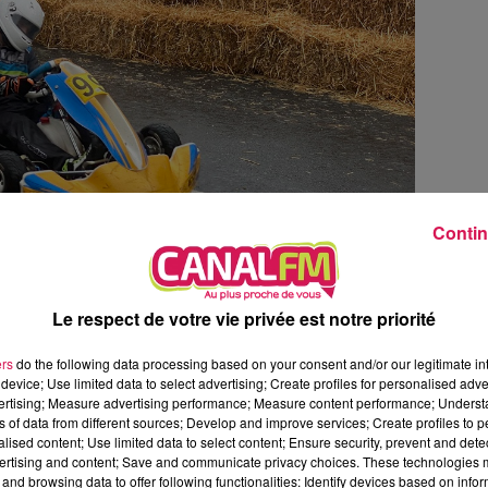
Contin
 assurer la sécurité de la course : 25 signaleurs, 30
c au village karting, 35 volontaires pour installer les 1800
ublier les secouristes, les médecins et autres ambulanciers
Le respect de votre vie privée est notre priorité
ers
do the following data processing based on your consent and/or our legitimate int
device; Use limited data to select advertising; Create profiles for personalised adver
vertising; Measure advertising performance; Measure content performance; Unders
ns of data from different sources; Develop and improve services; Create profiles to 
alised content; Use limited data to select content; Ensure security, prevent and detect
ertising and content; Save and communicate privacy choices. These technologies
and browsing data to offer following functionalities: Identify devices based on infor