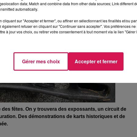
eolocation data; Match and combine data from other data sources; Link different de
nsmitted automatically.
cliquant sur "Accepter et fermer", ou affiner en sélectionnant les finalités et/ou pa
 également refuser en cliquant sur "Continuer sans accepter". Vos préférences ne 
tre à jour vos choix, ou retirer votre consentement à tout moment via le lien "Gérer 
Gérer mes choix
Accepter et fermer
e des fêtes. On y trouvera des expossants, un circuit de
auration. Des démonstrations de karts historiques et de
née.