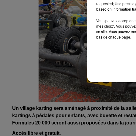
requested; Use precise g
based on information tra
Vous pouvez accepter en 
mes choix". Vous pouvez
ce site. Vous pouvez met
bas de chaque page.
Un village karting sera aménagé à proximité de la sall
kartings à pédales pour enfants, avec buvette et rest
Formules 20 000 seront aussi proposées dans la jour
Accès libre et gratuit.