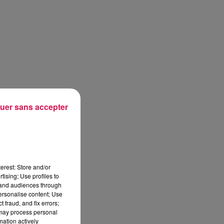
uer sans accepter
erest: Store and/or
tising; Use profiles to
tand audiences through
personalise content; Use
 fraud, and fix errors;
 may process personal
mation actively