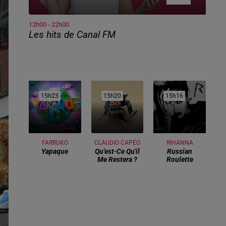
12h00 - 22h00
Les hits de Canal FM
15h23
15h23
15h20
15h20
15h16
15h16
FARRUKO
CLAUDIO CAPÉO
RIHANNA
Yapaque
Qu'est-Ce Qu'il
Russian
Me Restera ?
Roulette