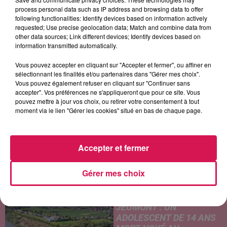
process personal data such as IP address and browsing data to offer
following functionalities: Identify devices based on information actively
requested; Use precise geolocation data; Match and combine data from
KUNGS
MIKI
MARTIN GARRIX
other data sources; Link different devices; Identify devices based on
Never Going Home
Ça Pik Un Peu Quand
Repeat It
information transmitted automatically.
Même
Vous pouvez accepter en cliquant sur "Accepter et fermer", ou affiner en
sélectionnant les finalités et/ou partenaires dans "Gérer mes choix".
Vous pouvez également refuser en cliquant sur "Continuer sans
LES ARTICLES LES PLUS CONSULTÉS
accepter". Vos préférences ne s'appliqueront que pour ce site. Vous
pouvez mettre à jour vos choix, ou retirer votre consentement à tout
moment via le lien "Gérer les cookies" situé en bas de chaque page.
CHALEUR ET RISQUE
D'ORAGES CE LUNDI EN
SAMBRE-AVESNOIS-
Accepter et fermer
THIÉRACHE
Un temps typiquement estival
Gérer mes choix
et changeant concerne nos
secteurs ce lundi 3 août. Entre
des températures élevées
JEUMONT : UN
l'après-midi et un risque
ADOLESCENT DE 14 ANS
d'averses orageuses...