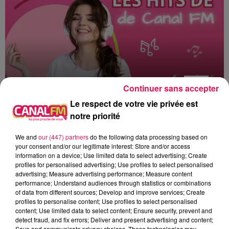
Continuer sans accepter
Le respect de votre vie privée est
notre priorité
0h00 - 6h00
Les hits de Canal FM
We and
our (447) partners
do the following data processing based on
your consent and/or our legitimate interest: Store and/or access
information on a device; Use limited data to select advertising; Create
profiles for personalised advertising; Use profiles to select personalised
advertising; Measure advertising performance; Measure content
performance; Understand audiences through statistics or combinations
of data from different sources; Develop and improve services; Create
4h50
4h50
4h48
4h48
4h45
4h45
profiles to personalise content; Use profiles to select personalised
content; Use limited data to select content; Ensure security, prevent and
detect fraud, and fix errors; Deliver and present advertising and content;
Save and communicate privacy choices. These technologies may