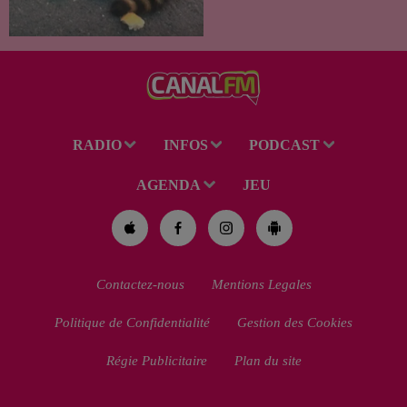
été recueilli par des habitants
de la région. Mais si l'intention
de lui porter secours part...
RADIO
INFOS
PODCAST
AGENDA
JEU
Contactez-nous
Mentions Legales
Politique de Confidentialité
Gestion des Cookies
Régie Publicitaire
Plan du site