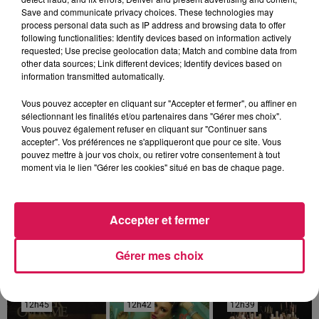
Save and communicate privacy choices. These technologies may
process personal data such as IP address and browsing data to offer
following functionalities: Identify devices based on information actively
requested; Use precise geolocation data; Match and combine data from
other data sources; Link different devices; Identify devices based on
information transmitted automatically.
Vous pouvez accepter en cliquant sur "Accepter et fermer", ou affiner en
sélectionnant les finalités et/ou partenaires dans "Gérer mes choix".
Vous pouvez également refuser en cliquant sur "Continuer sans
accepter". Vos préférences ne s'appliqueront que pour ce site. Vous
pouvez mettre à jour vos choix, ou retirer votre consentement à tout
moment via le lien "Gérer les cookies" situé en bas de chaque page.
9h00 - 13h00
la ligne des auditeurs
Accepter et fermer
Gérer mes choix
12h45
12h45
12h42
12h42
12h39
12h39