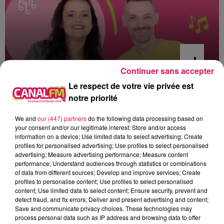
Continuer sans accepter
Le respect de votre vie privée est
16h00 - 19h00
notre priorité
Arnaud et Gustine
We and
our (447) partners
do the following data processing based on
your consent and/or our legitimate interest: Store and/or access
information on a device; Use limited data to select advertising; Create
profiles for personalised advertising; Use profiles to select personalised
advertising; Measure advertising performance; Measure content
17h38
17h38
17h34
17h34
17h31
17h31
performance; Understand audiences through statistics or combinations
of data from different sources; Develop and improve services; Create
profiles to personalise content; Use profiles to select personalised
content; Use limited data to select content; Ensure security, prevent and
detect fraud, and fix errors; Deliver and present advertising and content;
Save and communicate privacy choices. These technologies may
process personal data such as IP address and browsing data to offer
SOUND OF LEGEND
FRANCIS CABREL
PURPLE DISCO MACHINE