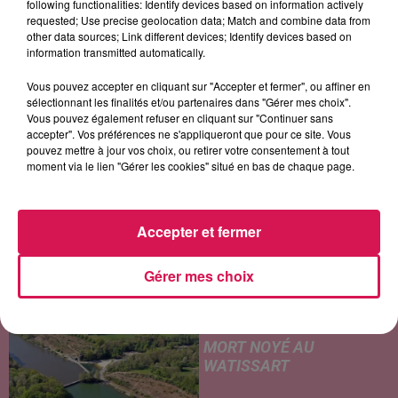
following functionalities: Identify devices based on information actively
San Francisco
Je T'aimais, Je T'aime,
Hypnotized
requested; Use precise geolocation data; Match and combine data from
Je T'aimerai
other data sources; Link different devices; Identify devices based on
information transmitted automatically.
Vous pouvez accepter en cliquant sur "Accepter et fermer", ou affiner en
sélectionnant les finalités et/ou partenaires dans "Gérer mes choix".
LES ARTICLES LES PLUS CONSULTÉS
Vous pouvez également refuser en cliquant sur "Continuer sans
accepter". Vos préférences ne s'appliqueront que pour ce site. Vous
pouvez mettre à jour vos choix, ou retirer votre consentement à tout
CHALEUR ET RISQUE
moment via le lien "Gérer les cookies" situé en bas de chaque page.
D'ORAGES CE LUNDI EN
SAMBRE-AVESNOIS-
THIÉRACHE
Accepter et fermer
Un temps typiquement estival
et changeant concerne nos
secteurs ce lundi 3 août. Entre
Gérer mes choix
des températures élevées
JEUMONT : UN
l'après-midi et un risque
ADOLESCENT DE 14 ANS
d'averses orageuses...
MORT NOYÉ AU
WATISSART
Selon des informations