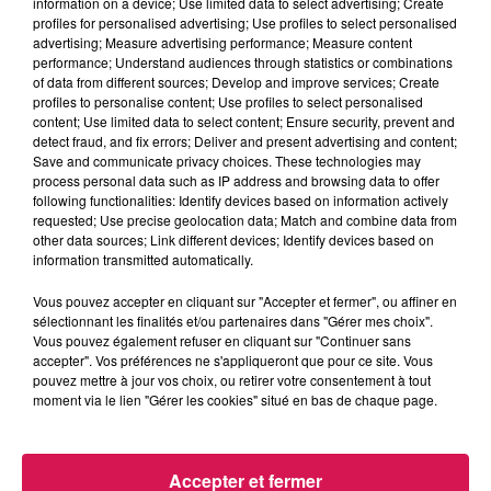
information on a device; Use limited data to select advertising; Create
programme ? On vous conseil le carnet
profiles for personalised advertising; Use profiles to select personalised
advertising; Measure advertising performance; Measure content
de voyage, très complet, ou encore le
performance; Understand audiences through statistics or combinations
of data from different sources; Develop and improve services; Create
nouveau magazine sur l'Avesnois,
profiles to personalise content; Use profiles to select personalised
content; Use limited data to select content; Ensure security, prevent and
intitulé "Avesnois, la vraie parenthèse".
detect fraud, and fix errors; Deliver and present advertising and content;
Save and communicate privacy choices. These technologies may
Sinon, une adresse :
process personal data such as IP address and browsing data to offer
following functionalities: Identify devices based on information actively
https://www.partagetonsecret.com/
requested; Use precise geolocation data; Match and combine data from
other data sources; Link different devices; Identify devices based on
À L'ANTENNE
information transmitted automatically.
Vous pouvez accepter en cliquant sur "Accepter et fermer", ou affiner en
sélectionnant les finalités et/ou partenaires dans "Gérer mes choix".
Vous pouvez également refuser en cliquant sur "Continuer sans
accepter". Vos préférences ne s'appliqueront que pour ce site. Vous
pouvez mettre à jour vos choix, ou retirer votre consentement à tout
moment via le lien "Gérer les cookies" situé en bas de chaque page.
Accepter et fermer