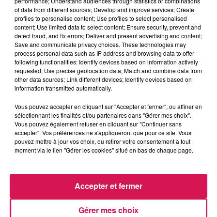
performance; Understand audiences through statistics or combinations
Ecoutez les interviews réalisées ce mercredi de Marie-
of data from different sources; Develop and improve services; Create
Hélène Larivière de la DDTM à Lille, Aurélie Welonek,
profiles to personalise content; Use profiles to select personalised
Maire de Bousignies-sur-Roc et Alexander Grimaud, Sous-
content; Use limited data to select content; Ensure security, prevent and
detect fraud, and fix errors; Deliver and present advertising and content;
Préfet de l’Arrondissement d’Avesnes-sur-Helpe :
Save and communicate privacy choices. These technologies may
process personal data such as IP address and browsing data to offer
À L'ANTENNE
following functionalities: Identify devices based on information actively
requested; Use precise geolocation data; Match and combine data from
other data sources; Link different devices; Identify devices based on
information transmitted automatically.
Vous pouvez accepter en cliquant sur "Accepter et fermer", ou affiner en
sélectionnant les finalités et/ou partenaires dans "Gérer mes choix".
Vous pouvez également refuser en cliquant sur "Continuer sans
accepter". Vos préférences ne s'appliqueront que pour ce site. Vous
pouvez mettre à jour vos choix, ou retirer votre consentement à tout
moment via le lien "Gérer les cookies" situé en bas de chaque page.
Accepter et fermer
8h00 - 10h00
Gérer mes choix
Les années Vinyle