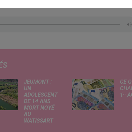
ur du Rallye des Centurions à Avesnes, nous en dit plus
ÉS
JEUMONT :
CE Q
UN
CHA
ADOLESCENT
1ᵉʳ 
DE 14 ANS
Livret
MORT NOYÉ
revalo
AU
hauss
WATISSART
factu
Selon des
d'élec