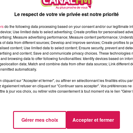
Le respect de votre vie privée est notre priorité
2019, le rallye des centurions va vivre cette année de nouvelles
ers
do the following data processing based on your consent and/or our legitimate int
re avec la ville d’Avesnes, qui s’est engagée à accueillir les
device; Use limited data to select advertising; Create profiles for personalised adver
vertising; Measure advertising performance; Measure content performance; Unders
lus les 15 et 16 mai prochains, mais les 11 et 12 juin. A ce jour,
ns of data from different sources; Develop and improve services; Create profiles to 
pare une CDSR (commission départementale de sécurité routière) et
alised content; Use limited data to select content; Ensure security, prevent and detect
ertising and content; Save and communicate privacy choices. These technologies
and browsing data to offer following functionalities: Identify devices based on infor
gistré plus de 120 participants pour le rallye en mai et peut
eolocation data; Match and combine data from other data sources; Link different de
nsmitted automatically.
sateur indique avoir anticipé le maintien du couvre-feu (23h
ève en rien le nombre de kilomètres à parcourir. Il y aura
cliquant sur "Accepter et fermer", ou affiner en sélectionnant les finalités et/ou pa
 également refuser en cliquant sur "Continuer sans accepter". Vos préférences ne 
tre à jour vos choix, ou retirer votre consentement à tout moment via le lien "Gérer 
era à être organisé depuis le port d’Hautmont, le premier week-en
ailleurs quelques surprises. Outre la venue de pilotes de renomm
le rallye Charlemagne s’offrira cette année un prologue, le
agne !
Gérer mes choix
Accepter et fermer
Par Paul Sch