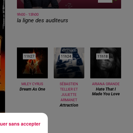
9h00 - 13h00
la ligne des auditeurs
11h27
11h27
11h24
11h24
11h18
11h18
MILEY CYRUS
SÉBASTIEN
ARIANA GRANDE
Dream As One
Hate That I
TELLIER ET
Made You Love
JULIETTE
ARMANET
Attraction
uer sans accepter