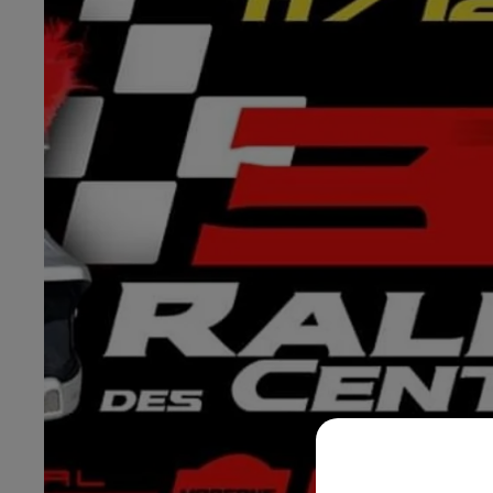
5h00 - 6h00
Le Before du Réveil de Canal FM !