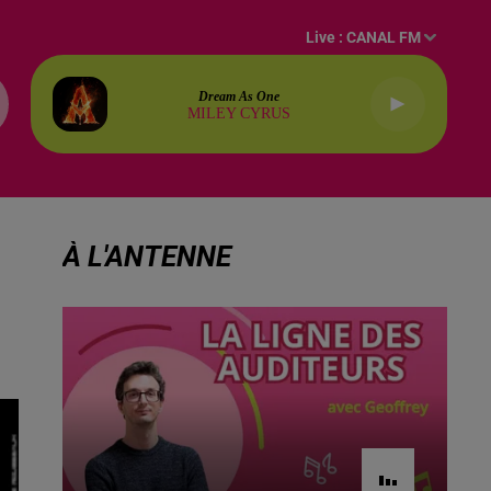
Live :
CANAL FM
Dream As One
MILEY CYRUS
À L'ANTENNE