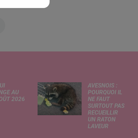
UI
AVESNOIS :
NGE AU
POURQUOI IL
AOÛT 2026
NE FAUT
SURTOUT PAS
 A
RECUEILLIR
risé, légère
UN RATON
e de la
LAVEUR
re
Trouvé
tricité, coup