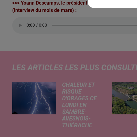
>>> Yoann Descamps, le président de l’ASA59, organisate
(interview du mois de mars) :
LES ARTICLES LES PLUS CONSULT
CHALEUR ET
RISQUE
D'ORAGES CE
LUNDI EN
SAMBRE-
AVESNOIS-
THIÉRACHE
Un temps