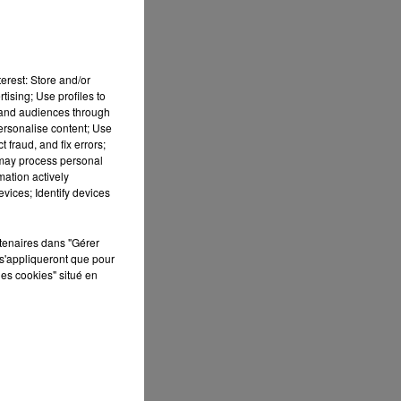
erest: Store and/or
tising; Use profiles to
tand audiences through
 la
personalise content; Use
 fraud, and fix errors;
 may process personal
mation actively
vices; Identify devices
rtenaires dans "Gérer
s'appliqueront que pour
les cookies" situé en
d
ée
uler