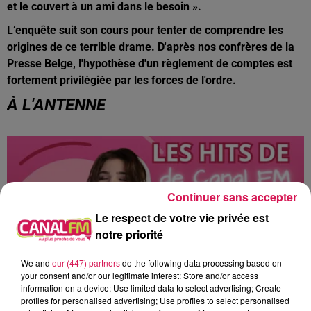
et le couvert à un ami dans le besoin ».
L’enquête suit son cours pour tenter de comprendre les
origines de ce terrible drame. D'après nos confrères de la
Presse Belge, l'hypothèse d'un règlement de comptes est
fortement privilégiée par les forces de l'ordre.
À L'ANTENNE
Continuer sans accepter
Le respect de votre vie privée est
notre priorité
We and
our (447) partners
do the following data processing based on
your consent and/or our legitimate interest: Store and/or access
information on a device; Use limited data to select advertising; Create
profiles for personalised advertising; Use profiles to select personalised