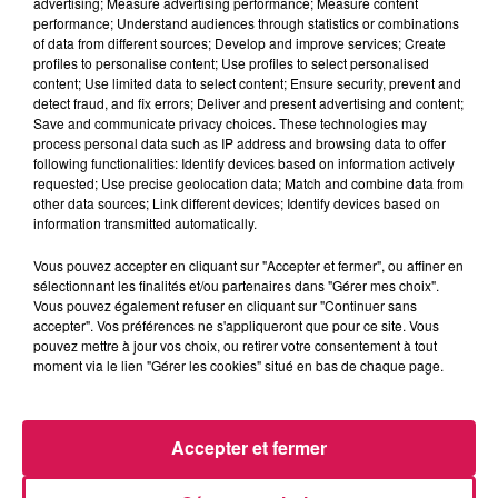
advertising; Measure advertising performance; Measure content
13h00 - 16h00
performance; Understand audiences through statistics or combinations
Les hits de Canal FM
of data from different sources; Develop and improve services; Create
profiles to personalise content; Use profiles to select personalised
content; Use limited data to select content; Ensure security, prevent and
detect fraud, and fix errors; Deliver and present advertising and content;
Save and communicate privacy choices. These technologies may
process personal data such as IP address and browsing data to offer
following functionalities: Identify devices based on information actively
14h43
14h43
14h37
14h37
14h34
14h34
requested; Use precise geolocation data; Match and combine data from
other data sources; Link different devices; Identify devices based on
information transmitted automatically.
Vous pouvez accepter en cliquant sur "Accepter et fermer", ou affiner en
sélectionnant les finalités et/ou partenaires dans "Gérer mes choix".
Vous pouvez également refuser en cliquant sur "Continuer sans
MAROON 5
SHAKIRA FEAT BURNA
LOUISE ATTAQUE
accepter". Vos préférences ne s'appliqueront que pour ce site. Vous
Sugar
Les Nuits Parisiennes
BOY
pouvez mettre à jour vos choix, ou retirer votre consentement à tout
Dai Dai
moment via le lien "Gérer les cookies" situé en bas de chaque page.
Accepter et fermer
LES ARTICLES LES PLUS CONSULTÉS