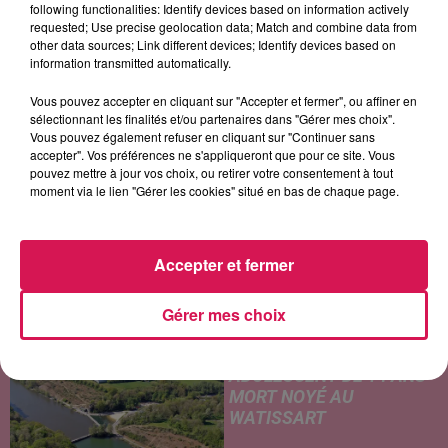
following functionalities: Identify devices based on information actively
JIMMY CLIFF
PET SHOP BOYS
PIERRE DE MAERE
requested; Use precise geolocation data; Match and combine data from
Reggae Night
Go West
Je Pense Vous
other data sources; Link different devices; Identify devices based on
information transmitted automatically.
Vous pouvez accepter en cliquant sur "Accepter et fermer", ou affiner en
sélectionnant les finalités et/ou partenaires dans "Gérer mes choix".
LES ARTICLES LES PLUS CONSULTÉS
Vous pouvez également refuser en cliquant sur "Continuer sans
accepter". Vos préférences ne s'appliqueront que pour ce site. Vous
pouvez mettre à jour vos choix, ou retirer votre consentement à tout
CHALEUR ET RISQUE
moment via le lien "Gérer les cookies" situé en bas de chaque page.
D'ORAGES CE LUNDI EN
SAMBRE-AVESNOIS-
THIÉRACHE
Accepter et fermer
Un temps typiquement estival
et changeant concerne nos
Gérer mes choix
secteurs ce lundi 3 août. Entre
des températures élevées
JEUMONT : UN
l'après-midi et un risque
ADOLESCENT DE 14 ANS
d'averses orageuses...
MORT NOYÉ AU
WATISSART
Selon des informations