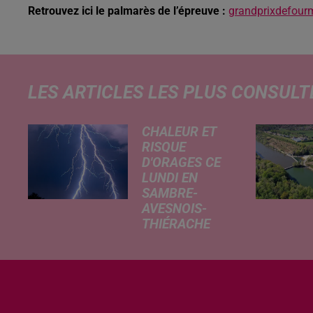
Retrouvez ici le palmarès de l’épreuve :
grandprixdefour
LES ARTICLES LES PLUS CONSULT
CHALEUR ET
RISQUE
D'ORAGES CE
LUNDI EN
SAMBRE-
AVESNOIS-
THIÉRACHE
Un temps
typiquement
estival et
changeant
concerne nos