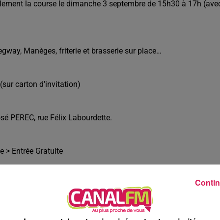
alement la course le dimanche 3 septembre de 15h30 à 17h (ave
gway, Manèges, friterie et brasserie sur place…
(sur carton d’invitation)
osé PEREC, rue Félix Labourdette.
e > Entrée Gratuite
Contin
) dans le Hall d'Honneur de l'hôtel de ville.