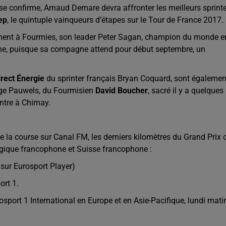
e confirme, Arnaud Demare devra affronter les meilleurs sprint
ep
, le quintuple vainqueurs d’étapes sur le Tour de France 2017.
ement à Fourmies, son leader Peter Sagan, champion du monde e
ienne, puisque sa compagne attend pour début septembre, un
irect Énergie
du sprinter français Bryan Coquard, sont égalemen
lge Pauwels, du Fourmisien
David Boucher
, sacré il y a quelques
ntre à Chimay.
 de la course sur Canal FM, les derniers kilomètres du Grand Prix 
lgique francophone et Suisse francophone :
 sur Eurosport Player)
ort 1.
sport 1 International en Europe et en Asie-Pacifique, lundi mati