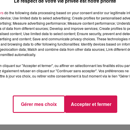
Le respect de votre vie privée est notre priorité
ers
do the following data processing based on your consent and/or our legitimate int
device; Use limited data to select advertising; Create profiles for personalised adver
vertising; Measure advertising performance; Measure content performance; Unders
ns of data from different sources; Develop and improve services; Create profiles to 
alised content; Use limited data to select content; Ensure security, prevent and detect
mies/La Voix Du Nord – Trophée Crédit Mutuel Nord Europe
ertising and content; Save and communicate privacy choices. These technologies
and browsing data to offer following functionalities: Identify devices based on infor
eolocation data; Match and combine data from other data sources; Link different de
nsmitted automatically.
cliquant sur "Accepter et fermer", ou affiner en sélectionnant les finalités et/ou pa
 également refuser en cliquant sur "Continuer sans accepter". Vos préférences ne 
tre à jour vos choix, ou retirer votre consentement à tout moment via le lien "Gérer 
.
Gérer mes choix
Accepter et fermer
lectif Métissé