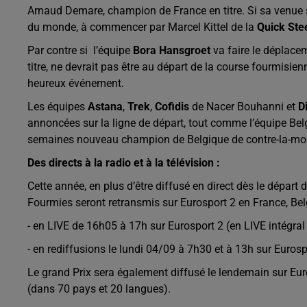
Arnaud Demare, champion de France en titre. Si sa venue s
du monde, à commencer par Marcel Kittel de la
Quick Ste
Par contre si l’équipe
Bora Hansgroet
va faire le déplac
titre, ne devrait pas être au départ de la course fourmis
heureux événement.
Les équipes
Astana
,
Trek
,
Cofidis
de Nacer Bouhanni et
D
annoncées sur la ligne de départ, tout comme l’équipe Be
semaines nouveau champion de Belgique de contre-la-mo
Des directs à la radio et à la télévision :
Cette année, en plus d’être diffusé en direct dès le départ
Fourmies seront retransmis sur Eurosport 2 en France, Be
- en
LIVE de 16h05 à 17h sur Eurosport 2 (en LIVE intégral
- en rediffusions le lundi 04/09 à 7h30 et à 13h sur Eurosp
Le grand Prix sera également diffusé le lendemain sur Euro
(dans 70 pays et 20 langues).