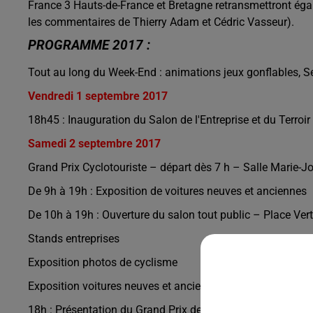
France 3 Hauts-de-France et Bretagne retransmettront ég
les commentaires de Thierry Adam et Cédric Vasseur).
PROGRAMME 2017 :
Tout au long du Week-End : animations jeux gonflables, Se
Vendredi 1 septembre 2017
18h45 : Inauguration du Salon de l'Entreprise et du Terroir 
Samedi 2 septembre 2017
Grand Prix Cyclotouriste – départ dès 7 h – Salle Marie-J
De 9h à 19h : Exposition de voitures neuves et anciennes
De 10h à 19h : Ouverture du salon tout public – Place Vert
Stands entreprises
Exposition photos de cyclisme
Exposition voitures neuves et anciennes
18h : Présentation du Grand Prix de Fourmies (ouvert à tous