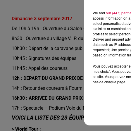
We and
our (447) partn
access information on a 
Dimanche 3 septembre 2017
select personalised ad
De 10h à 19h : Ouverture du Salon - Place Verte
statistics or combinatio
profiles to select person
8h30 : Ouverture du village V.I.P. du Grand Prix De Four
Deliver and present adv
data such as IP address 
10h30 : Départ de la caravane publicitaire
requested; Use precise g
based on information tra
10h45 : Signatures des équipes
Vous pouvez accepter en 
11h45 : Appel des coureurs
mes choix". Vous pouvez
ce site. Vous pouvez met
12h : DEPART DU GRAND PRIX DE FOURMIES
bas de chaque page.
14h : Retour des coureurs à Fourmies et circuits terminaux
16h30 : ARRIVEE DU GRAND PRIX DE FOURMIES
17h : Spectacle – Podium Voix du Nord avec le groupe Col
VOICI LA LISTE DES 23 ÉQUIPES RETENUES :
> World Tour :