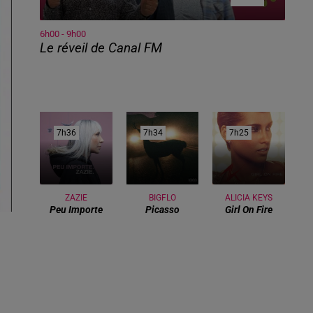
6h00 - 9h00
Le réveil de Canal FM
7h36
7h36
7h34
7h34
7h25
7h25
ZAZIE
BIGFLO
ALICIA KEYS
Peu Importe
Picasso
Girl On Fire