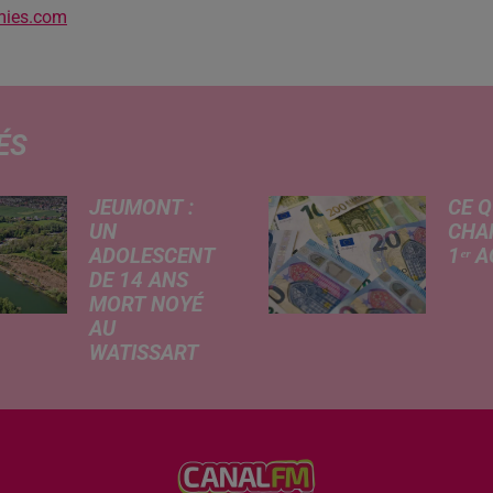
mies.com
ÉS
JEUMONT :
CE Q
UN
CHA
ADOLESCENT
1ᵉʳ 
DE 14 ANS
Livret
MORT NOYÉ
revalo
AU
hauss
WATISSART
factu
Selon des
d'élec
informations
de fre
rapportées ce
déma
lundi par nos
télép
confrères de La
verse