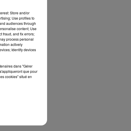
erest: Store and/or
tising; Use profiles to
tand audiences through
personalise content; Use
 fraud, and fix errors;
 may process personal
mation actively
vices; Identify devices
rtenaires dans "Gérer
s'appliqueront que pour
les cookies" situé en