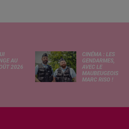
UI
CINÉMA : LES
NGE AU
GENDARMES,
AOÛT 2026
AVEC LE
MAUBEUGEOIS
 A
MARC RISO !
risé, légère
Ce mercredi,
e de la
l'adaptation
re
cinématographique
tricité, coup
de la célèbre bande
in sur le
dessinée Les
rchage
Gendarmes
honique et
débarque dans
ment de