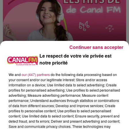
Continuer sans accepter
Le respect de votre vie privée est
notre priorité
12h00 - 22h00
Les hits de Canal FM
We and
our (447) partners
do the following data processing based on
your consent and/or our legitimate interest: Store and/or access
information on a device; Use limited data to select advertising; Create
profiles for personalised advertising; Use profiles to select personalised
advertising; Measure advertising performance; Measure content
performance; Understand audiences through statistics or combinations
of data from different sources; Develop and improve services; Create
12h17
12h17
12h06
12h06
12h02
12h02
profiles to personalise content; Use profiles to select personalised
content; Use limited data to select content; Ensure security, prevent and
detect fraud, and fix errors; Deliver and present advertising and content;
Save and communicate privacy choices. These technologies may