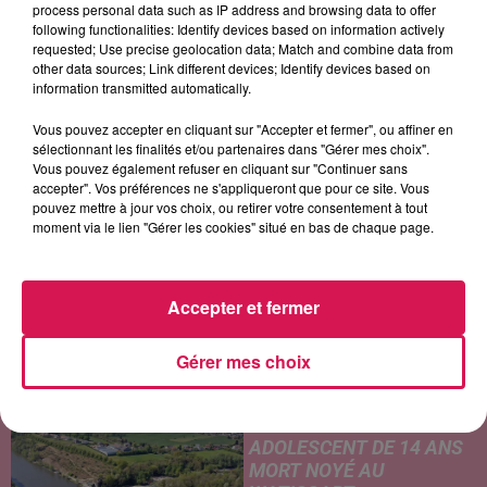
process personal data such as IP address and browsing data to offer
following functionalities: Identify devices based on information actively
requested; Use precise geolocation data; Match and combine data from
ELLA LANGLEY
EROS RAMAZZOTTI
ADELE CASTILLON
other data sources; Link different devices; Identify devices based on
Choosin Texas
Una Storia Importante
Été Avec Toi
information transmitted automatically.
Vous pouvez accepter en cliquant sur "Accepter et fermer", ou affiner en
sélectionnant les finalités et/ou partenaires dans "Gérer mes choix".
Vous pouvez également refuser en cliquant sur "Continuer sans
LES ARTICLES LES PLUS CONSULTÉS
accepter". Vos préférences ne s'appliqueront que pour ce site. Vous
pouvez mettre à jour vos choix, ou retirer votre consentement à tout
moment via le lien "Gérer les cookies" situé en bas de chaque page.
CHALEUR ET RISQUE
D'ORAGES CE LUNDI EN
SAMBRE-AVESNOIS-
Accepter et fermer
THIÉRACHE
Un temps typiquement estival
et changeant concerne nos
Gérer mes choix
secteurs ce lundi 3 août. Entre
des températures élevées
JEUMONT : UN
l'après-midi et un risque
ADOLESCENT DE 14 ANS
d'averses orageuses...
MORT NOYÉ AU