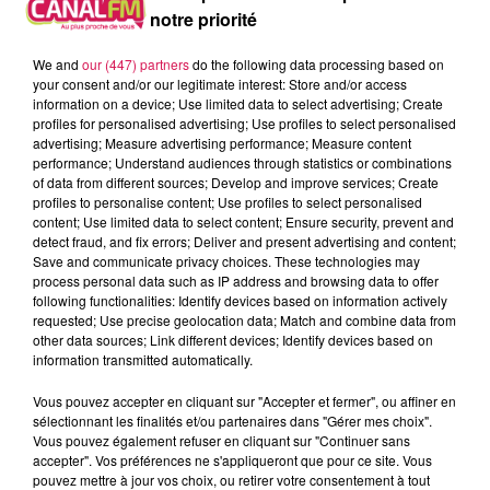
notre priorité
We and
our (447) partners
do the following data processing based on
your consent and/or our legitimate interest: Store and/or access
information on a device; Use limited data to select advertising; Create
profiles for personalised advertising; Use profiles to select personalised
advertising; Measure advertising performance; Measure content
performance; Understand audiences through statistics or combinations
of data from different sources; Develop and improve services; Create
profiles to personalise content; Use profiles to select personalised
content; Use limited data to select content; Ensure security, prevent and
detect fraud, and fix errors; Deliver and present advertising and content;
Save and communicate privacy choices. These technologies may
process personal data such as IP address and browsing data to offer
following functionalities: Identify devices based on information actively
10h00 - 12h00
requested; Use precise geolocation data; Match and combine data from
les dedicaces
other data sources; Link different devices; Identify devices based on
information transmitted automatically.
Vous pouvez accepter en cliquant sur "Accepter et fermer", ou affiner en
sélectionnant les finalités et/ou partenaires dans "Gérer mes choix".
Vous pouvez également refuser en cliquant sur "Continuer sans
accepter". Vos préférences ne s'appliqueront que pour ce site. Vous
11h20
11h20
11h16
11h16
11h13
11h13
pouvez mettre à jour vos choix, ou retirer votre consentement à tout