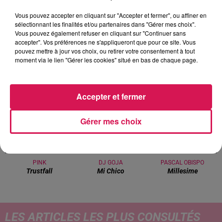
Vous pouvez accepter en cliquant sur "Accepter et fermer", ou affiner en
sélectionnant les finalités et/ou partenaires dans "Gérer mes choix".
12h00 - 22h00
Vous pouvez également refuser en cliquant sur "Continuer sans
Les hits de Canal FM
accepter". Vos préférences ne s'appliqueront que pour ce site. Vous
pouvez mettre à jour vos choix, ou retirer votre consentement à tout
moment via le lien "Gérer les cookies" situé en bas de chaque page.
Accepter et fermer
14h03
14h03
14h01
14h01
13h56
13h56
Gérer mes choix
PINK
DJ GOJA
PASCAL OBISPO
Trustfall
Mi Chico
Millesime
LES ARTICLES LES PLUS CONSULTÉS