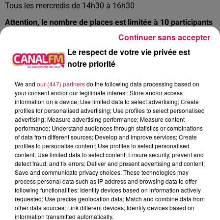
Tous les mercredis de 14h30 à 16h30
Attention, le nombre de places est limitée à 10 participants
par atelier. (Réservation obligatoire)
Continuer sans accepter
TARIFS
Le respect de votre vie privée est
notre priorité
2€/enfant (habitant de la CAMVS)
5€/enfant (hors CAMVS)
We and
our (447) partners
do the following data processing based on
your consent and/or our legitimate interest: Store and/or access
À L'ANTENNE
information on a device; Use limited data to select advertising; Create
profiles for personalised advertising; Use profiles to select personalised
advertising; Measure advertising performance; Measure content
performance; Understand audiences through statistics or combinations
of data from different sources; Develop and improve services; Create
profiles to personalise content; Use profiles to select personalised
content; Use limited data to select content; Ensure security, prevent and
detect fraud, and fix errors; Deliver and present advertising and content;
Save and communicate privacy choices. These technologies may
process personal data such as IP address and browsing data to offer
following functionalities: Identify devices based on information actively
requested; Use precise geolocation data; Match and combine data from
other data sources; Link different devices; Identify devices based on
information transmitted automatically.