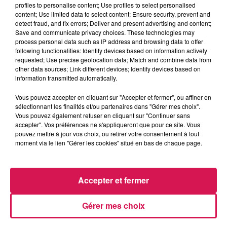
profiles to personalise content; Use profiles to select personalised
content; Use limited data to select content; Ensure security, prevent and
detect fraud, and fix errors; Deliver and present advertising and content;
Save and communicate privacy choices. These technologies may
11h04
11h04
11h01
11h01
10h56
10h56
process personal data such as IP address and browsing data to offer
following functionalities: Identify devices based on information actively
requested; Use precise geolocation data; Match and combine data from
other data sources; Link different devices; Identify devices based on
information transmitted automatically.
Vous pouvez accepter en cliquant sur "Accepter et fermer", ou affiner en
OPHÉLIE WINTER
BRUNO MARS
JUSTIN BIEBER
sélectionnant les finalités et/ou partenaires dans "Gérer mes choix".
Dieu M'a Donné La Foi
On My Soul
Peaches
Vous pouvez également refuser en cliquant sur "Continuer sans
accepter". Vos préférences ne s'appliqueront que pour ce site. Vous
pouvez mettre à jour vos choix, ou retirer votre consentement à tout
moment via le lien "Gérer les cookies" situé en bas de chaque page.
LES ARTICLES LES PLUS CONSULTÉS
Accepter et fermer
CHALEUR ET RISQUE
D'ORAGES CE LUNDI EN
Gérer mes choix
SAMBRE-AVESNOIS-
THIÉRACHE