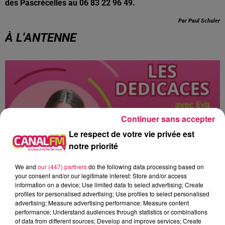
des Pascrécelles au 06 83 22 96 49.
Par Paul Schuler
À L'ANTENNE
Continuer sans accepter
Le respect de votre vie privée est
notre priorité
We and
our (447) partners
do the following data processing based on
your consent and/or our legitimate interest: Store and/or access
information on a device; Use limited data to select advertising; Create
10h00 - 12h00
profiles for personalised advertising; Use profiles to select personalised
les dedicaces
advertising; Measure advertising performance; Measure content
performance; Understand audiences through statistics or combinations
of data from different sources; Develop and improve services; Create