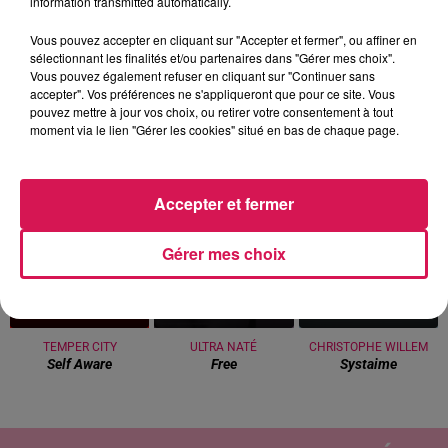
information transmitted automatically.
Vous pouvez accepter en cliquant sur "Accepter et fermer", ou affiner en
sélectionnant les finalités et/ou partenaires dans "Gérer mes choix".
Vous pouvez également refuser en cliquant sur "Continuer sans
0h00 - 6h00
accepter". Vos préférences ne s'appliqueront que pour ce site. Vous
Les hits de Canal FM
pouvez mettre à jour vos choix, ou retirer votre consentement à tout
moment via le lien "Gérer les cookies" situé en bas de chaque page.
Accepter et fermer
5h23
5h23
5h20
5h20
5h17
5h17
Gérer mes choix
TEMPER CITY
ULTRA NATÉ
CHRISTOPHE WILLEM
Self Aware
Free
Systaime