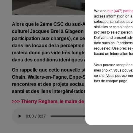
We and
our (447) partn
access information on a 
select personalised ad
Alors que le 2ème CSC du sud-Avesnois a trouvé refu
statistics or combinatio
culturel Jacques Brel à Glageon (avec une mise à dispo
profiles to select person
Deliver and present adv
participation aux charges), ce centre-socioculturel d
data such as IP address 
dans les locaux de la perception trélonaise, dont la fe
requested; Use precise g
restera donc pas vide très longtemps, étant une propr
based on information tra
dans des conditions identiques à celles de Glageon... E
Vous pouvez accepter en 
mes choix". Vous pouvez
On rappelle que cette nouvelle structure s’adresse a
ce site. Vous pouvez met
Ohain, Wallers-en-Fagne, Eppe-Sauvage, Willies, Baiv
bas de chaque page.
rencontres et des projets sociaux, dans le domaine de la
santé et des liens intergénérationnels...
>>> Thierry Reghem, le maire de Trélon et vice-Présid