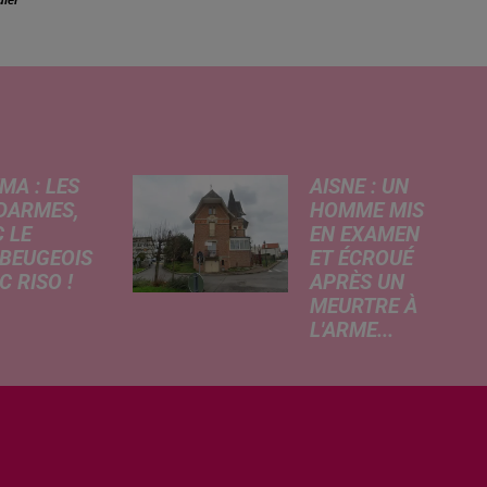
uler
MA : LES
AISNE : UN
DARMES,
HOMME MIS
 LE
EN EXAMEN
BEUGEOIS
ET ÉCROUÉ
 RISO !
APRÈS UN
MEURTRE À
rcredi,
L'ARME...
ptation
Un drame s'est
atographique
produit au cours
 célèbre bande
de la semaine à
née Les
Vervins. À la
armes
suite du décès
que dans
d’un habitant de