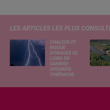
LES ARTICLES LES PLUS CONSULT
CHALEUR ET
RISQUE
D'ORAGES CE
LUNDI EN
SAMBRE-
AVESNOIS-
THIÉRACHE
Un temps
typiquement
estival et
changeant
concerne nos
secteurs ce lundi