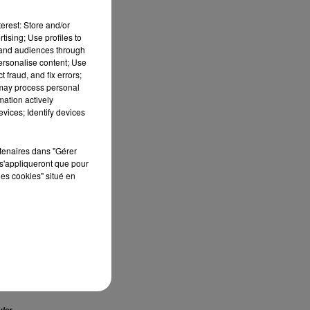
erest: Store and/or
tising; Use profiles to
tand audiences through
personalise content; Use
 fraud, and fix errors;
 may process personal
nt
mation actively
vices; Identify devices
rtenaires dans "Gérer
s'appliqueront que pour
les cookies" situé en
es