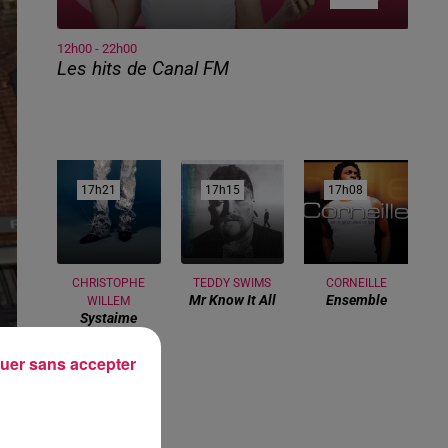
12h00 - 22h00
Les hits de Canal FM
17h21
17h21
17h15
17h15
17h08
17h08
CHRISTOPHE
TEDDY SWIMS
CORNEILLE
Mr Know It All
Ensemble
WILLEM
Systaime
uer sans accepter