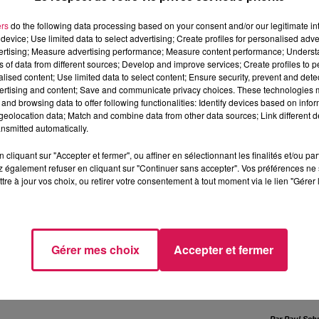
ers
do the following data processing based on your consent and/or our legitimate int
device; Use limited data to select advertising; Create profiles for personalised adver
vertising; Measure advertising performance; Measure content performance; Unders
ge depuis quelques mois dans les locaux de l’espace
ns of data from different sources; Develop and improve services; Create profiles to 
sition gratuite des lieux par la mairie, contre une simple
alised content; Use limited data to select content; Ensure security, prevent and detect
ertising and content; Save and communicate privacy choices. These technologies
evrait déménager dès cette année, pour s’installer durableme
and browsing data to offer following functionalities: Identify devices based on infor
rmeture a été actée. La trésorerie de la rue Victor Hugo ne
eolocation data; Match and combine data from other data sources; Link different de
iété de la commune. Elle sera mise à la disposition du CSC,
nsmitted automatically.
lle possède une cour privative et un parking à l'arrière.
cliquant sur "Accepter et fermer", ou affiner en sélectionnant les finalités et/ou pa
 également refuser en cliquant sur "Continuer sans accepter". Vos préférences ne 
ux habitants des 8 communes de la Fagne (Trélon, Glageon,
tre à jour vos choix, ou retirer votre consentement à tout moment via le lien "Gérer 
es et Moustier-en-Fagne) et propose déjà des animations, d
 petite enfance, de la parentalité, la jeunesse, la famille, la
ent du sud-Avesnois :
Gérer mes choix
Accepter et fermer