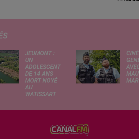
Par Paul Sch
ÉS
JEUMONT :
CINÉ
UN
GEN
ADOLESCENT
AVEC
DE 14 ANS
MAU
MORT NOYÉ
MARC
AU
Ce me
WATISSART
l'ada
Selon des
ciném
informations
de la
rapportées ce
dessi
lundi par nos
Gend
confrères de La
débar
Voix du Nord, un