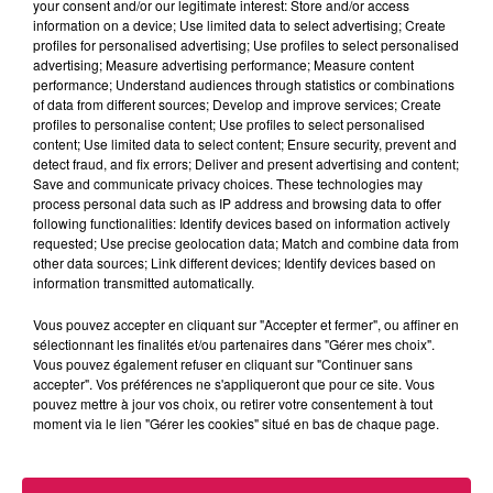
your consent and/or our legitimate interest: Store and/or access
information on a device; Use limited data to select advertising; Create
profiles for personalised advertising; Use profiles to select personalised
advertising; Measure advertising performance; Measure content
performance; Understand audiences through statistics or combinations
of data from different sources; Develop and improve services; Create
profiles to personalise content; Use profiles to select personalised
content; Use limited data to select content; Ensure security, prevent and
9h00 - 13h00
detect fraud, and fix errors; Deliver and present advertising and content;
la ligne des auditeurs
Save and communicate privacy choices. These technologies may
process personal data such as IP address and browsing data to offer
following functionalities: Identify devices based on information actively
requested; Use precise geolocation data; Match and combine data from
other data sources; Link different devices; Identify devices based on
information transmitted automatically.
10h05
10h05
10h01
10h01
9h57
9h57
Vous pouvez accepter en cliquant sur "Accepter et fermer", ou affiner en
sélectionnant les finalités et/ou partenaires dans "Gérer mes choix".
Vous pouvez également refuser en cliquant sur "Continuer sans
accepter". Vos préférences ne s'appliqueront que pour ce site. Vous
pouvez mettre à jour vos choix, ou retirer votre consentement à tout
moment via le lien "Gérer les cookies" situé en bas de chaque page.
BOYZ II MEN
INDOCHINE
CALOGERO
I'll Make Love To You
Les Nouveaux Soleils
Le Portrait