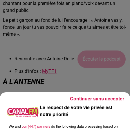
chantant pour la première fois en piano/voix devant un
grand public.
Le petit garçon au fond de lui l’encourage : « Antoine vas y,
fonce, un jour tu vas pouvoir faire ce que tu aimes et être toi-
même ».
Rencontre avec Antoine Delie :
Écouter le podcast
Plus d’infos :
MyTF1
À L'ANTENNE
Continuer sans accepter
Le respect de votre vie privée est
notre priorité
We and
our (447) partners
do the following data processing based on