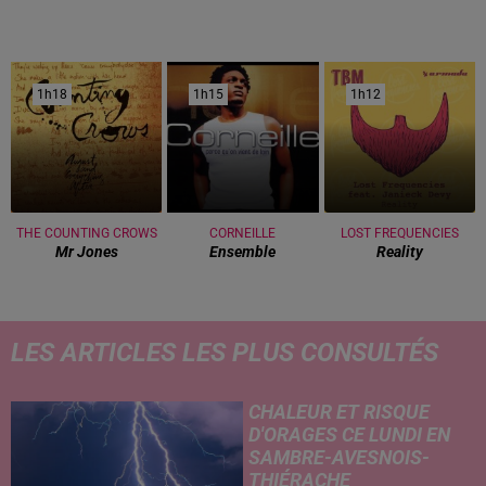
1h18
1h18
1h15
1h15
1h12
1h12
THE COUNTING CROWS
CORNEILLE
LOST FREQUENCIES
Mr Jones
Ensemble
Reality
LES ARTICLES LES PLUS CONSULTÉS
CHALEUR ET RISQUE
D'ORAGES CE LUNDI EN
SAMBRE-AVESNOIS-
THIÉRACHE