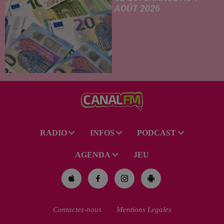
AOÛT 2026
de loisirs du...
Livret A revalorisé, légère
hausse de la facture
d'électricité, coup de frein sur
le démarchage téléphonique et
versement de l'allocation de
rentrée scolaire...
RADIO
INFOS
PODCAST
AGENDA
JEU
Contactez-nous
Mentions Legales