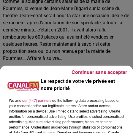
Comme le souligne certains salariés de la mairie de
Fourmies, la venue de Jean-Marie Bigard sur la scène du
théâtre Jean-Ferrat serait pour la star une occasion idéale de
se racheter après l’annulation de son spectacle, à toute la
dernière minute, c’était en 2001. Il avait alors fallu
rembourser les 600 places qui avaient été vendues en
quelques heures. Reste maintenant à savoir si cette
proposition sera oui ou non retenue par la mairie de
Fourmies… Affaire à suivre…
En Thiérache :
Continuer sans accepter
Le vol d’une Audi A3 grise, avec un toit noir et des vitres
Le respect de votre vie privée est
teintées, à Guise
notre priorité
Ça s’est passé dans la nuit de lundi à mardi, rue Saint-
We and
our (447) partners
do the following data processing based on
Médard. Une plaine a été déposée et un appel à témoin a
your consent and/or our legitimate interest: Store and/or access
aussitôt été lancé sur les réseaux sociaux. Si vous avez été
information on a device; Use limited data to select advertising; Create
profiles for personalised advertising; Use profiles to select personalised
témoin de ce vol, contactez au plus vite la brigade de
advertising; Measure advertising performance; Measure content
gendarmerie de Guise.
performance; Understand audiences through statistics or combinations
of data from different sources; Develop and improve services; Create