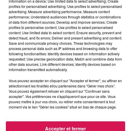
information on a device; Use limited data to select advertising; Create
encontre pour mauvais traitement d’animaux, plus une
profiles for personalised advertising; Use profiles to select personalised
advertising; Measure advertising performance; Measure content
amende de 3000 € pour détention de cadavres et non-remise
performance; Understand audiences through statistics or combinations
aux services d’équarrissage. La substitute du procureur a
of data from different sources; Develop and improve services; Create
aussi demandé une interdiction d’exercer une activité en lien
profiles to personalise content; Use profiles to select personalised
content; Use limited data to select content; Ensure security, prevent and
avec les bovins, mais pas avec les autres animaux de la
detect fraud, and fix errors; Deliver and present advertising and content;
ferme. Mis en délibéré, le jugement sera rendu le 21 juillet.
Save and communicate privacy choices. These technologies may
process personal data such as IP address and browsing data to offer
Des fruits et des dizaines de légumes pourris jetés avec
following functionalities: Identify devices based on information actively
requested; Use precise geolocation data; Match and combine data from
leurs emballages dans le potager pédagogique de l’école
other data sources; Link different devices; Identify devices based on
information transmitted automatically.
maternelle Godin
Vous pouvez accepter en cliquant sur "Accepter et fermer", ou affiner en
sélectionnant les finalités et/ou partenaires dans "Gérer mes choix".
Ces incivilités ont été constatées la semaine dernière et elles
Vous pouvez également refuser en cliquant sur "Continuer sans
ont sérieusement agacé les enseignements, qui à travers ce
accepter". Vos préférences ne s'appliqueront que pour ce site. Vous
potage, travaille justement avec leurs élèves sur le bien
pouvez mettre à jour vos choix, ou retirer votre consentement à tout
moment via le lien "Gérer les cookies" situé en bas de chaque page.
manger et la lutte contre le gaspillage alimentaire. Ce dépôt
sauvage d’aliments périmés a été signalé aux autorités
compétentes.
Accepter et fermer