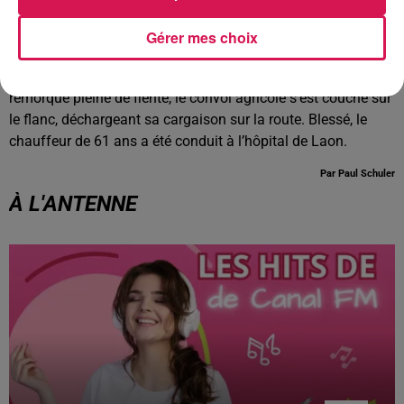
UNE PERTE D’ÉQUILIBRE D’UN POIDS LOURD À MONCEAU-
LE-NEUF, ENTRE GUISE ET CRÉCY-SUR-SERRE
Gérer mes choix
L’accident s’est produit jeudi vers 14h30, sur la route
départementale 967 ! Alors qu’il s’apprêtait à vider sa
remorque pleine de fiente, le convoi agricole s’est couché sur
le flanc, déchargeant sa cargaison sur la route. Blessé, le
chauffeur de 61 ans a été conduit à l’hôpital de Laon.
Par Paul Schuler
À L'ANTENNE