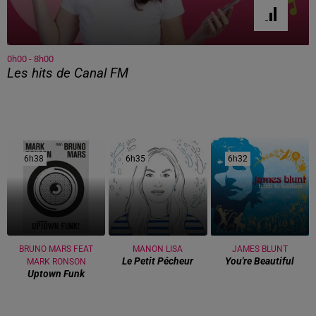
0h00 - 8h00
Les hits de Canal FM
6h38
6h38
6h35
6h35
6h32
6h32
BRUNO MARS FEAT
MANON LISA
JAMES BLUNT
Le Petit Pécheur
You're Beautiful
MARK RONSON
Uptown Funk