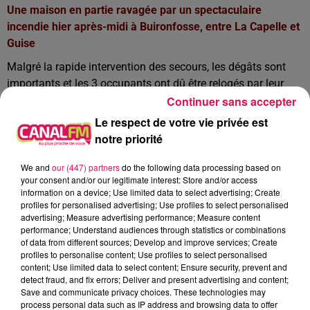
Une maison en partie ravagée par un spectaculaire
incendie hier après-midi à Buironfosse, entre La Capelle et
Guise
Malgré la rapide intervention des secours, les dégâts sont
importants et les 3 occupants ont dû être relogés par leur
Continuer sans accepter
famille. C’est un court-circuit qui serait à l’origine de ce
sinistre.
Le respect de votre vie privée est
notre priorité
Trois élèves du lycée agricole de Fontaine-lès-Vervins
sacrées meilleurs jeunes bergères de France
We and
our (447) partners
do the following data processing based on
your consent and/or our legitimate interest: Store and/or access
Anne-Marie, Méline et Mélanie ont remporté haut la main la
information on a device; Use limited data to select advertising; Create
finale nationale des Ovinpiades des jeunes bergers, qui pour
profiles for personalised advertising; Use profiles to select personalised
la première fois s’est déroulée en distanciel et à travers un
advertising; Measure advertising performance; Measure content
performance; Understand audiences through statistics or combinations
reportage vidéo. Les 3 Thiérachiennes sont repartie avec une
of data from different sources; Develop and improve services; Create
jolie somme de 2 000 euros, destinés à financer un voyage
profiles to personalise content; Use profiles to select personalised
ou une sortie scolaire qui reste à déterminer.
content; Use limited data to select content; Ensure security, prevent and
detect fraud, and fix errors; Deliver and present advertising and content;
Le déconfinement de la culture en Thiérache
Save and communicate privacy choices. These technologies may
process personal data such as IP address and browsing data to offer