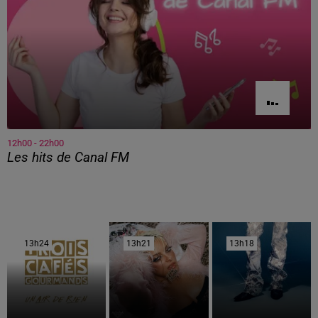
12h00 - 22h00
Les hits de Canal FM
13h24
13h24
13h21
13h21
13h18
13h18