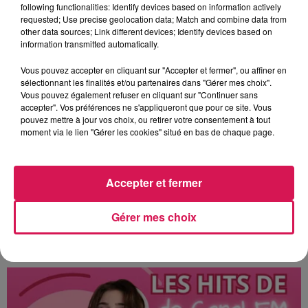
Ça commencera par la réouverture du Familistère de Guise le
following functionalities: Identify devices based on information actively
19 mai, suivi par un grand concert de jazz gratuit et en plein
requested; Use precise geolocation data; Match and combine data from
other data sources; Link different devices; Identify devices based on
air, avec l’orchestre de Pascal Neveu, le 22 mai sur la place
information transmitted automatically.
d’Armes à Guise. Un concert de gospel aura lieu ensuite le 5
juin prochain en l’église Notre Dame de Vervins et puis c’est
Vous pouvez accepter en cliquant sur "Accepter et fermer", ou affiner en
sélectionnant les finalités et/ou partenaires dans "Gérer mes choix".
le rappeur de Marly-Gomont, Kamini, qui sera la tête d’affiche
Vous pouvez également refuser en cliquant sur "Continuer sans
de cette saison culturelle Thiérachienne très raccourcie.
accepter". Vos préférences ne s'appliqueront que pour ce site. Vous
pouvez mettre à jour vos choix, ou retirer votre consentement à tout
Kamini viendra nous présenter son 3ème album et son
moment via le lien "Gérer les cookies" situé en bas de chaque page.
nouveau one-man-show pour un spectacle hilarant le 12 juin
au théâtre du familistère à Guise (12 € par adulte). Attention,
le nombre de places est limité. Les réservations sont
Accepter et fermer
ouvertes au 06 30 91 46 88.
Gérer mes choix
Par Paul Schuler
À L'ANTENNE