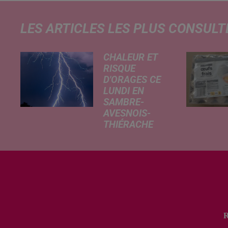
LES ARTICLES LES PLUS CONSULT
CHALEUR ET
RISQUE
D'ORAGES CE
LUNDI EN
SAMBRE-
AVESNOIS-
THIÉRACHE
Un temps
typiquement
estival et
changeant
concerne nos
secteurs ce lundi
3 août. Entre des
températures