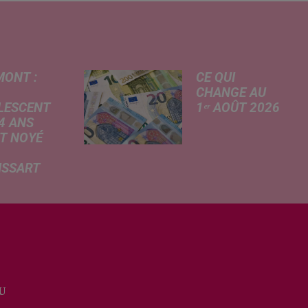
MONT :
CE QUI
CHANGE AU
LESCENT
1ᵉʳ AOÛT 2026
4 ANS
Livret A
T NOYÉ
revalorisé, légère
hausse de la
ISSART
facture
 des
d'électricité, coup
mations
de frein sur le
rtées ce
démarchage
 par nos
téléphonique et
ères de La
versement de
du Nord, un
l'allocation de
scent a
rentrée scolaire...
U
 la vie dans