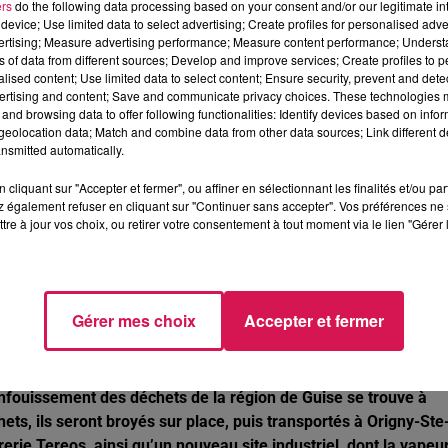
ail préféré via l’application « Ma Ville Connectée ». De
ers
do the following data processing based on your consent and/or our legitimate int
device; Use limited data to select advertising; Create profiles for personalised adver
é par les maitres verriers de l’atelier-musée du Verre à
vertising; Measure advertising performance; Measure content performance; Unders
ns of data from different sources; Develop and improve services; Create profiles to 
alised content; Use limited data to select content; Ensure security, prevent and detect
oût pour les deux sites de l’écomusée de
ertising and content; Save and communicate privacy choices. These technologies
and browsing data to offer following functionalities: Identify devices based on infor
eolocation data; Match and combine data from other data sources; Link different de
nsmitted automatically.
er gratuitement l’atelier-musée du verre à Trélon et le musée 
cliquant sur "Accepter et fermer", ou affiner en sélectionnant les finalités et/ou pa
ion idéale pour découvrir la nouvelle exposition d’intérêt natio
 également refuser en cliquant sur "Continuer sans accepter". Vos préférences ne 
e » à Trélon, un nouveau dispositif en réalité virtuelle !
tre à jour vos choix, ou retirer votre consentement à tout moment via le lien "Gérer 
 en Thiérache, grâce à un nouveau systèm
Gérer mes choix
Accepter et fermer
fus de tri
’enfouissement des déchets de la région de Guise se trouve à
ets, ils seront broyés sur place, puis transportés à Origny-Ste
rerie Tereos, ainsi qu’un nouveau site industriel, dont la vapeu