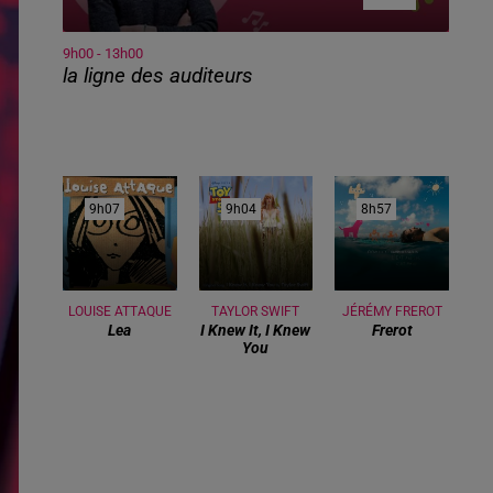
9h00 - 13h00
la ligne des auditeurs
9h07
9h07
9h04
9h04
8h57
8h57
LOUISE ATTAQUE
TAYLOR SWIFT
JÉRÉMY FREROT
Lea
I Knew It, I Knew
Frerot
You