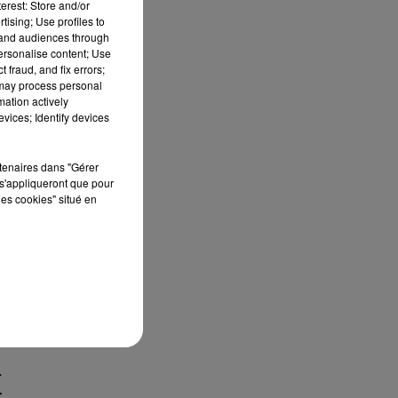
erest: Store and/or
tising; Use profiles to
tand audiences through
personalise content; Use
 fraud, and fix errors;
 may process personal
mation actively
vices; Identify devices
du
rtenaires dans "Gérer
nal
s'appliqueront que pour
les cookies" situé en
e
-
r