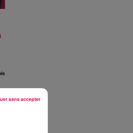
s
ois
uer sans accepter
al.