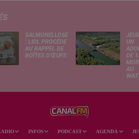
ÉS
SALMONELLOSE
JEU
: LIDL PROCÈDE
UN
AU RAPPEL DE
ADO
BOÎTES D'ŒUFS
DE 1
MOR
En raison d'une
AU
suspicion de
WAT
contamination à la
Selon
salmonelle,
infor
l'enseigne Lidl
rappo
retire de la vente
lundi
plusieurs lots
confr
d'œufs vendus par
Voix 
boîtes de 20 et 30.
adole
Une...
RADIO
INFOS
PODCAST
AGENDA
JE
perdu