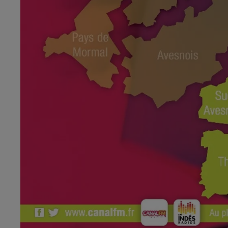
5h00 - 6h00
Le Before du Réveil de Canal FM !