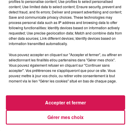
profiles to personalise content; Use profiles to select personalised
développement du cyclotourisme en Avesnois !
content; Use limited data to select content; Ensure security, prevent and
detect fraud, and fix errors; Deliver and present advertising and content;
En Thiérache :
Save and communicate privacy choices. These technologies may
process personal data such as IP address and browsing data to offer
following functionalities: Identify devices based on information actively
Bergues-sur-Sambre : du sursis pour l’auteur d’un accident
requested; Use precise geolocation data; Match and combine data from
other data sources; Link different devices; Identify devices based on
grave
information transmitted automatically.
Vous pouvez accepter en cliquant sur "Accepter et fermer", ou affiner en
Un jeune avesnois de 25 ans condamné à huit mois de
sélectionnant les finalités et/ou partenaires dans "Gérer mes choix".
prison avec sursis pour avoir été à l’origine d’un grave
Vous pouvez également refuser en cliquant sur "Continuer sans
accident de la circulation en janvier 2021 à Bergues-sur-
accepter". Vos préférences ne s'appliqueront que pour ce site. Vous
pouvez mettre à jour vos choix, ou retirer votre consentement à tout
Sambre, près du Nouvion-en-Thiérache. Avant de prendre
moment via le lien "Gérer les cookies" situé en bas de chaque page.
le volant, le jeune homme avait bu au préalable 3 ou 4
bières avec un ami. Son taux d’alcoolémie affichait 0,4g
par litre de sang...
Accepter et fermer
Alors que sa compagne cherchait à le joindre au téléphone,
le conducteur avait perdu de vue la route pendant un court
Gérer mes choix
instant, afin de récupérer son Smartphone, qui se trouvait
dans la boite à gants. Comme le souligne nos confrères de