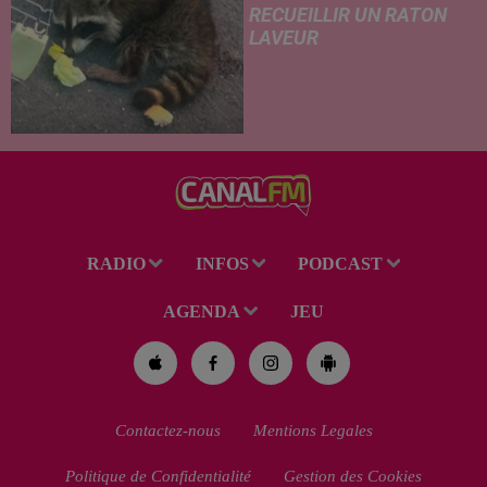
RECUEILLIR UN RATON
LAVEUR
Trouvé déshydraté au bord d’un
chemin, un jeune raton laveur a
été recueilli par des habitants
de la région. Mais si l'intention
de lui porter secours part...
RADIO
INFOS
PODCAST
AGENDA
JEU
Contactez-nous
Mentions Legales
Politique de Confidentialité
Gestion des Cookies