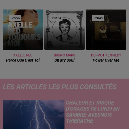
12h56
12h56
12h54
12h54
12h45
12h45
AXELLE RED
BRUNO MARS
DERMOT KENNEDY
Parce Que C'est Toi
On My Soul
Power Over Me
LES ARTICLES LES PLUS CONSULTÉS
CHALEUR ET RISQUE
D'ORAGES CE LUNDI EN
SAMBRE-AVESNOIS-
THIÉRACHE
Un temps typiquement estival