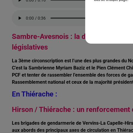
Sambre-Avesnois : la désignation de 
législatives
La 3ème circonscription est l’une des plus grandes du 
C’est la Sambrienne Myriam Baziz et le Pien Clément Chik
PCF et tenter de rassembler l’ensemble des forces de gau
Rassemblement national et ceux de la majorité président
En Thiérache :
Hirson / Thiérache : un renforcement 
Les brigades de gendarmerie de Vervins-La Capelle-Hirs
aux abords des principaux axes de circulation en Thiérach