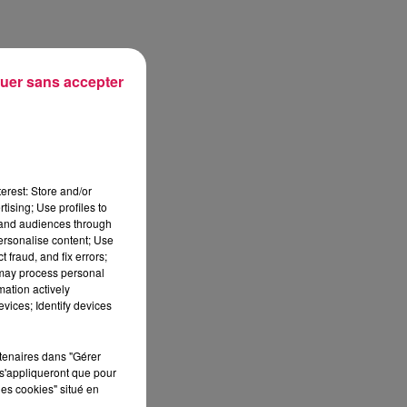
 à
uer sans accepter
erest: Store and/or
tising; Use profiles to
tand audiences through
personalise content; Use
 fraud, and fix errors;
 may process personal
mation actively
vices; Identify devices
 ce
la
rtenaires dans "Gérer
s'appliqueront que pour
les cookies" situé en