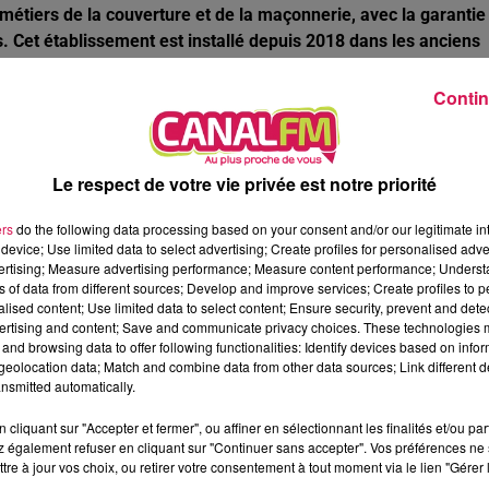
étiers de la couverture et de la maçonnerie, avec la garantie
. Cet établissement est installé depuis 2018 dans les anciens
 de la gare de Fourmies. Quant aux formations liées au bois et
sur l’ancien site vétuste des Compagnons du tour de France à
Contin
est désormais sérieusement à l'étude.
Le respect de votre vie privée est notre priorité
ers
do the following data processing based on your consent and/or our legitimate int
 de réhabilitation et d’extension pour
device; Use limited data to select advertising; Create profiles for personalised adver
vertising; Measure advertising performance; Measure content performance; Unders
ns of data from different sources; Develop and improve services; Create profiles to 
alised content; Use limited data to select content; Ensure security, prevent and detect
ertising and content; Save and communicate privacy choices. These technologies
eprendre, 2 salles supplémentaires pour le dédoublement des
and browsing data to offer following functionalities: Identify devices based on infor
ites à l’arrière du bâtiment actuel, pour regrouper les écoles
eolocation data; Match and combine data from other data sources; Link different de
e pourra alors accueillir jusqu’à 260 élèves. Le coût total de
nsmitted automatically.
enir jusqu’à 80 % de subvention, via notamment une dotation de 
cliquant sur "Accepter et fermer", ou affiner en sélectionnant les finalités et/ou pa
 également refuser en cliquant sur "Continuer sans accepter". Vos préférences ne 
tre à jour vos choix, ou retirer votre consentement à tout moment via le lien "Gérer 