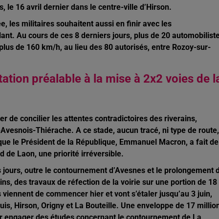
 le 16 avril dernier dans le centre-ville d’Hirson.
e, les militaires souhaitent aussi en finir avec les
ant. Au cours de ces 8 derniers jours, plus de 20 automobilist
à plus de 160 km/h, au lieu des 80 autorisés, entre Rozoy-sur-
tation préalable à la mise à 2x2 voies de l
r de concilier les attentes contradictoires des riverains,
-Avesnois-Thiérache. A ce stade, aucun tracé, ni type de route,
 que le Président de la République, Emmanuel Macron, a fait de
 de Laon, une priorité irréversible.
s jours, outre le contournement d’Avesnes et le prolongement 
ins, des travaux de réfection de la voirie sur une portion de 18
 viennent de commencer hier et vont s’étaler jusqu’au 3 juin,
, Hirson, Origny et La Bouteille. Une enveloppe de 17 millio
pour engager des études concernant le contournement de La