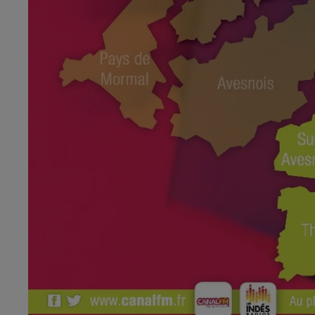
6h00 - 9h00
al FM !
Le réveil de Canal FM