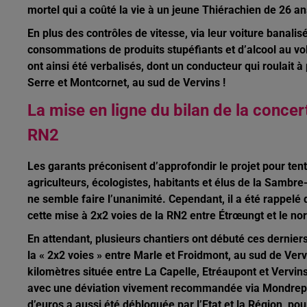
mortel qui a coûté la vie à un jeune Thiérachien de 26 ans,
En plus des contrôles de vitesse, via leur voiture banalisé
consommations de produits stupéfiants et d’alcool au vol
ont ainsi été verbalisés, dont un conducteur qui roulait 
Serre et Montcornet, au sud de Vervins !
La mise en ligne du bilan de la concer
RN2
Les garants préconisent d’approfondir le projet pour tente
agriculteurs, écologistes, habitants et élus de la Sambre
ne semble faire l’unanimité. Cependant, il a été rappelé
cette mise à 2x2 voies de la RN2 entre Étrœungt et le nord
En attendant, plusieurs chantiers ont débuté ces dernier
la « 2x2 voies » entre Marle et Froidmont, au sud de Verv
kilomètres située entre La Capelle, Etréaupont et Vervins
avec une déviation vivement recommandée via Mondrepuis
d’euros a aussi été débloquée par l’Etat et la Région, 