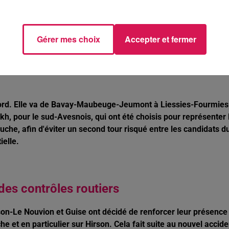
Gérer mes choix
Accepter et fermer
2 chefs de file communistes pour les
Nord. Elle va de Bavay-Maubeuge-Jeumont à Liessies-Fourmies
h, pour le sud-Avesnois, qui ont été choisis pour représenter 
che, afin d'éviter un second tour risqué entre les candidats d
ielle.
des contrôles routiers
on-Le Nouvion et Guise ont décidé de renforcer leur présence
e et en particulier sur Hirson. Cela fait suite au nouvel accide