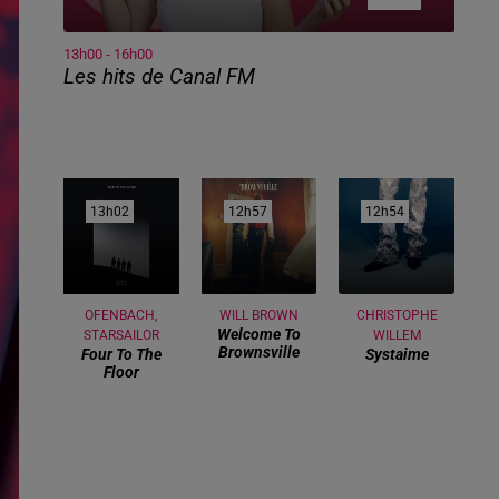
13h00 - 16h00
Les hits de Canal FM
13h02
13h02
12h57
12h57
12h54
12h54
OFENBACH,
WILL BROWN
CHRISTOPHE
Welcome To
STARSAILOR
WILLEM
Brownsville
Four To The
Systaime
Floor