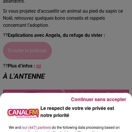
abandons.
Si vous projetez d’accueillir un animal au pied du sapin ce
Noël, retrouvez quelques bons conseils et rappels
concernant l’adoption.
??
Explications avec Angela, du refuge du vivier :
Écouter le podcast
??
Plus d’infos :
ici
À L'ANTENNE
Continuer sans accepter
Le respect de votre vie privée est
notre priorité
We and
our (447) partners
do the following data processing based on