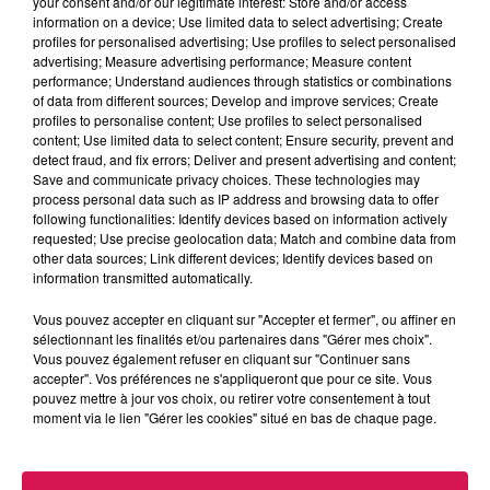
your consent and/or our legitimate interest: Store and/or access
information on a device; Use limited data to select advertising; Create
profiles for personalised advertising; Use profiles to select personalised
advertising; Measure advertising performance; Measure content
performance; Understand audiences through statistics or combinations
of data from different sources; Develop and improve services; Create
profiles to personalise content; Use profiles to select personalised
0h00 - 6h00
content; Use limited data to select content; Ensure security, prevent and
Les hits de Canal FM
detect fraud, and fix errors; Deliver and present advertising and content;
Save and communicate privacy choices. These technologies may
process personal data such as IP address and browsing data to offer
following functionalities: Identify devices based on information actively
requested; Use precise geolocation data; Match and combine data from
other data sources; Link different devices; Identify devices based on
information transmitted automatically.
4h48
4h48
4h44
4h44
4h40
4h40
Vous pouvez accepter en cliquant sur "Accepter et fermer", ou affiner en
sélectionnant les finalités et/ou partenaires dans "Gérer mes choix".
Vous pouvez également refuser en cliquant sur "Continuer sans
accepter". Vos préférences ne s'appliqueront que pour ce site. Vous
pouvez mettre à jour vos choix, ou retirer votre consentement à tout
moment via le lien "Gérer les cookies" situé en bas de chaque page.
FREYA RIDINGS
INDOCHINE
JERMAINE JACKSON
Castles
Les Nouveaux Soleils
When The Rain Begin
To Fal