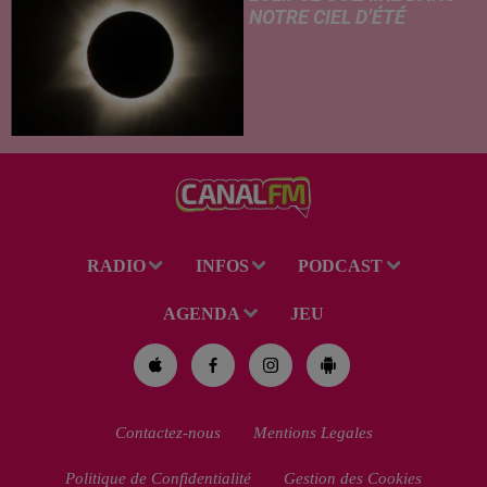
NOTRE CIEL D’ÉTÉ
C’est un été céleste
exceptionnel qui s'annonce
dans notre région. Entre le
spectacle des étoiles filantes
des Perséides et l’éclipse de
Soleil du mercredi...
RADIO
INFOS
PODCAST
AGENDA
JEU
Contactez-nous
Mentions Legales
Politique de Confidentialité
Gestion des Cookies