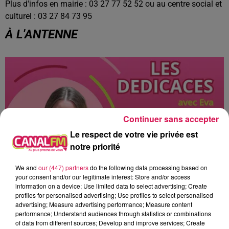
Plus d'infos en mairie : 03 27 77 52 52 ou au centre social et
culturel : 03 27 84 73 95
À L'ANTENNE
Continuer sans accepter
Le respect de votre vie privée est
notre priorité
We and
our (447) partners
do the following data processing based on
your consent and/or our legitimate interest: Store and/or access
information on a device; Use limited data to select advertising; Create
10h00 - 12h00
profiles for personalised advertising; Use profiles to select personalised
les dedicaces
advertising; Measure advertising performance; Measure content
performance; Understand audiences through statistics or combinations
of data from different sources; Develop and improve services; Create