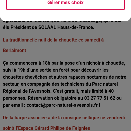
Gérer mes choix
comme par exemple les Restos du Cœur ou la Banque
Alimentaire. Notez que c’est Christophe Rufin, un
agriculteur de Mairieux, au Nord de Maubeuge, qui a été
élu Président de SOLAAL Hauts-de-France.
La traditionnelle nuit de la chouette ce samedi à
Berlaimont
Ça commencera à 18h par la pose d’un nichoir à chouette,
suivi à 19h d’une sortie en forêt pour découvrir les
chouettes chevêches et autres rapaces nocturnes de notre
secteur, en compagnie des techniciens du Parc naturel
Régional de l’Avesnois. C’est gratuit, mais limité à 40
personnes. Réservation obligatoire au 03 27 77 51 62 ou
par email : contact@parc-naturel-avesnois.fr !
De la harpe associée à de la musique celtique ce vendredi
soir à l’Espace Gérard Philipe de Feignies