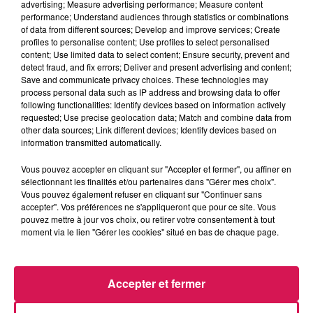
advertising; Measure advertising performance; Measure content
handisport !
performance; Understand audiences through statistics or combinations
of data from different sources; Develop and improve services; Create
profiles to personalise content; Use profiles to select personalised
Bientôt des économies d’énergie à Mairieux
content; Use limited data to select content; Ensure security, prevent and
detect fraud, and fix errors; Deliver and present advertising and content;
Des ampoules LED seront installées dans tous les
Save and communicate privacy choices. These technologies may
bâtiments communaux, de la maternelle à la cantine, en
process personal data such as IP address and browsing data to offer
following functionalities: Identify devices based on information actively
passant par la mairie ou la salle polyvalente. A cela
requested; Use precise geolocation data; Match and combine data from
s’ajouteront la pose de détecteur de présence et d’un
other data sources; Link different devices; Identify devices based on
garde-corps aux ateliers municipaux. Des projets financés
information transmitted automatically.
en partie par l’agglomération Maubeuge Val de Sambre !
Vous pouvez accepter en cliquant sur "Accepter et fermer", ou affiner en
sélectionnant les finalités et/ou partenaires dans "Gérer mes choix".
De plus en plus de dons agricoles dans les Hauts-de-
Vous pouvez également refuser en cliquant sur "Continuer sans
accepter". Vos préférences ne s'appliqueront que pour ce site. Vous
France
pouvez mettre à jour vos choix, ou retirer votre consentement à tout
moment via le lien "Gérer les cookies" situé en bas de chaque page.
En moins de 3 ans, ils sont passés de 1 à 5 millions en
équivalent repas. Lait, pommes de terre, carottes, endives
ou fraises, ces dons sont collectés directement auprès des
Accepter et fermer
Agriculteurs, par le biais de SOLAAL Hauts-de-France, puis
redistribués à diverses associations d’aide alimentaire,