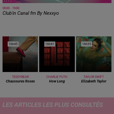
0h00 - 1h00
Club'in Canal fm By Nexxyo
16h45
16h45
16h41
16h41
16h35
16h35
TEDDYBEAR
CHARLIE PUTH
TAYLOR SWIFT
Chaussures Roses
How Long
Elizabeth Taylor
LES ARTICLES LES PLUS CONSULTÉS