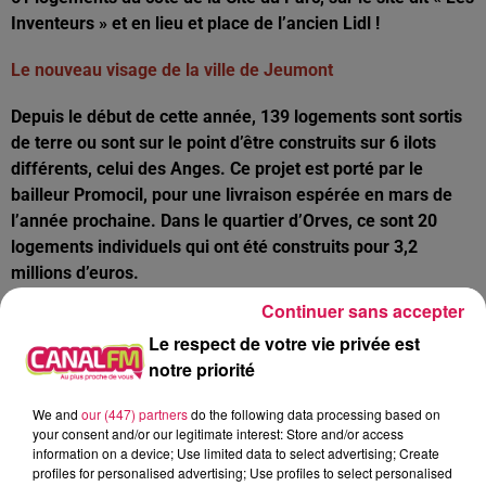
Inventeurs » et en lieu et place de l’ancien Lidl !
Le nouveau visage de la ville de Jeumont
Depuis le début de cette année, 139 logements sont sortis
de terre ou sont sur le point d’être construits sur 6 ilots
différents, celui des Anges. Ce projet est porté par le
bailleur Promocil, pour une livraison espérée en mars de
l’année prochaine. Dans le quartier d’Orves, ce sont 20
logements individuels qui ont été construits pour 3,2
millions d’euros.
Continuer sans accepter
1 millions d’euros de subventions accordées à la ville
Le respect de votre vie privée est
d’Aulnoye-Aymeries
notre priorité
Cela concerne les travaux de rénovation et
We and
our (447) partners
do the following data processing based on
d’agrandissement du Théâtre Léo Ferré, qui sera inauguré
your consent and/or our legitimate interest: Store and/or access
information on a device; Use limited data to select advertising; Create
ce week-end et la requalification de la salle des Sports
profiles for personalised advertising; Use profiles to select personalised
Marc Joly, qui sera dédiée principalement à la pratique du