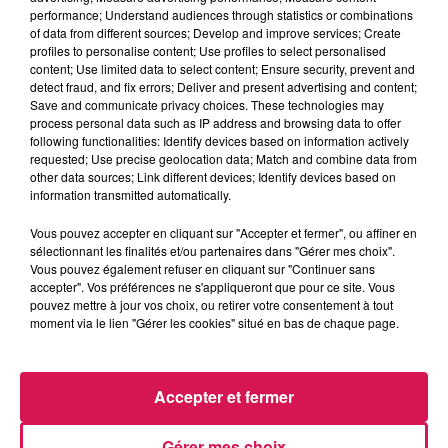
performance; Understand audiences through statistics or combinations
canalfm.fr !
of data from different sources; Develop and improve services; Create
profiles to personalise content; Use profiles to select personalised
La dernière friterie-brasserie de la rue Nationale à
content; Use limited data to select content; Ensure security, prevent and
detect fraud, and fix errors; Deliver and present advertising and content;
Hautmont est à remettre
Save and communicate privacy choices. These technologies may
process personal data such as IP address and browsing data to offer
Après avoir passé plus de 40 ans à préparer des plats
following functionalities: Identify devices based on information actively
requested; Use precise geolocation data; Match and combine data from
traditionnels du Nord, Didier et Dominique Wanty viennent
other data sources; Link different devices; Identify devices based on
de faire valoir leurs droits à la retraite, mais les gérants du
information transmitted automatically.
« Mont-Aigu » ont quelques difficultés à trouver un ou des
Vous pouvez accepter en cliquant sur "Accepter et fermer", ou affiner en
repreneurs formés au métier. Pour y parvenir, ils ont donc
sélectionnant les finalités et/ou partenaires dans "Gérer mes choix".
décidé de faire appel à l’opération « SOS Villages », qui
Vous pouvez également refuser en cliquant sur "Continuer sans
avait été lancé par Jean-Pierre Pernaut, l’ancien
accepter". Vos préférences ne s'appliqueront que pour ce site. Vous
pouvez mettre à jour vos choix, ou retirer votre consentement à tout
présentateur du journal de 13h sur TF1…
moment via le lien "Gérer les cookies" situé en bas de chaque page.
La présentation en conseil municipal de Maubeuge d’un
projet de restauration des remparts Vauban
Accepter et fermer
C’est le Bastion 6 qui suscite le plus d’inquiétude et qui a
Gérer mes choix