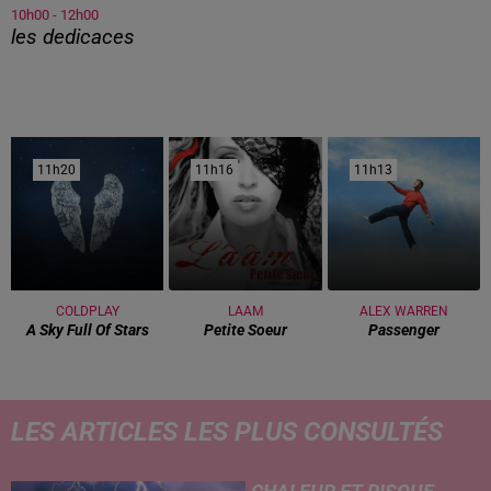
10h00 - 12h00
les dedicaces
11h20
11h20
11h16
11h16
11h13
11h13
COLDPLAY
LAAM
ALEX WARREN
A Sky Full Of Stars
Petite Soeur
Passenger
LES ARTICLES LES PLUS CONSULTÉS