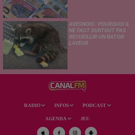
le démarchage téléphonique et
versement de l'allocation de
rentrée scolaire...
AVESNOIS : POURQUOI IL
NE FAUT SURTOUT PAS
RECUEILLIR UN RATON
LAVEUR
Trouvé déshydraté au bord d’un
chemin, un jeune raton laveur a
été recueilli par des habitants
de la région. Mais si l'intention
de lui porter secours part...
RADIO
INFOS
PODCAST
AGENDA
JEU