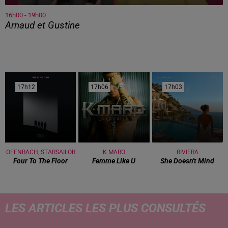
16h00 - 19h00
Arnaud et Gustine
17h12
17h12
17h06
17h06
17h03
17h03
OFENBACH, STARSAILOR
K MARO
RIVIERA
Four To The Floor
Femme Like U
She Doesn't Mind
LES ARTICLES LES PLUS CONSULTÉS