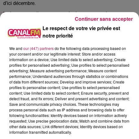
d’ici décembre.
Le lancement d’un nouveau site Internet pour lutter contre
Continuer sans accepter
les discriminations à l’échelle de l’agglo Maubeuge-val de
Le respect de votre vie privée est
Sambre
notre priorité
Le site « stopdiscriminations-agglomaubeuge.fr » a été créé
par l'Association pour l'Égalité des Chances. Ce nouveau
We and
our (447) partners
do the following data processing based on
your consent and/or our legitimate interest: Store and/or access
support numérique est avant tout un outil pédagogique pour
information on a device; Use limited data to select advertising; Create
rappeler toutes les formes que peuvent prendre les
profiles for personalised advertising; Use profiles to select personalised
discriminations
advertising; Measure advertising performance; Measure content
performance; Understand audiences through statistics or combinations
La poursuite du déploiement des « Espaces numériques de
of data from different sources; Develop and improve services; Create
travail » dans toutes les écoles du val de Sambre
profiles to personalise content; Use profiles to select personalised
content; Use limited data to select content; Ensure security, prevent and
Après les collèges et les lycées Sambriens, d’ici la rentrée de
detect fraud, and fix errors; Deliver and present advertising and content;
Save and communicate privacy choices. These technologies may
septembre, ce sont les 114 écoles de 43 communes de
process personal data such as IP address and browsing data to offer
l’agglomération qui seront reliées à cette plateforme
following functionalities: Identify devices based on information actively
numérique sécurisée, qui met en relation les familles, les
requested; Use precise geolocation data; Match and combine data from
other data sources; Link different devices; Identify devices based on
mairies et les enseignants.
information transmitted automatically.
La reprise des cours de « Bachata » à Maubeuge