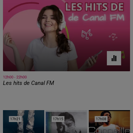
12h00 - 22h00
Les hits de Canal FM
17h21
17h21
17h15
17h15
17h08
17h08