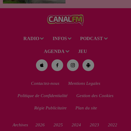
habitant de 46 ans, un suspect
de 38 ans a été mis en examen
pour homicide...
RADIO
INFOS
PODCAST
AGENDA
JEU
Contactez-nous
Mentions Legales
Politique de Confidentialité
Gestion des Cookies
Régie Publicitaire
Plan du site
Archives
2026
2025
2024
2023
2022