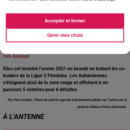
une grande équipe de football à l’échelle du val de Sambre.
Ce projet, qui est porté notamment par le maire d’Aulnoye-
Aymeries, se heurte depuis des années au refus des
Accepter et fermer
licenciés et de certains responsables du club de
Maubeuge…
Gérer mes choix
C’est l’heure de la trêve hivernale pour les basketteuses de
l’AS Aulnoye
Elles ont terminé l’année 2021 en beauté en battant les co-
leaders de la Ligue 2 Féminine. Les Aulnésiennes
s’éloignent ainsi de la zone rouge et affichent à mi-
parcours 5 victoires pour 6 défaites.
Par Paul Schuler / Photo du policier agressé à Berlaimont publiée sur Twitter par le
syndicat Alliance Police Nationale
À L'ANTENNE