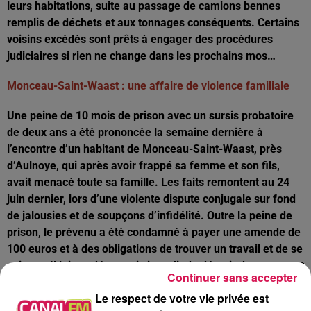
leurs habitations, suite au passage de camions bennes
remplis de déchets et aux tonnages conséquents. Certains
voisins excédés sont prêts à engager des procédures
judiciaires si rien ne change dans les prochains mos…
Monceau-Saint-Waast : une affaire de violence familiale
Une peine de 10 mois de prison avec un sursis probatoire
de deux ans a été prononcée la semaine dernière à
l’encontre d’un habitant de Monceau-Saint-Waast, près
d’Aulnoye, qui après avoir frappé sa femme et son fils,
avait menacé toute sa famille. Les faits remontent au 24
juin dernier, lors d’une violente dispute conjugale sur fond
de jalousies et de soupçons d’infidélité. Outre la peine de
prison, le prévenu a été condamné à payer une amende de
100 euros et à des obligations de trouver un travail et de se
soigner. Il lui est désormais interdit de détenir des armes et
Continuer sans accepter
devra participer à un stage de responsabilisation !
Le respect de votre vie privée est