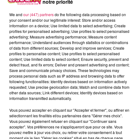
Maubeuge : un appel aux bénévoles et aux dons lancé par
notre priorité
les responsables de Saint-Vincent-de-Paul
We and
our (447) partners
do the following data processing based on
your consent and/or our legitimate interest: Store and/or access
Pour assurer les distributions alimentaires ou les aides
information on a device; Use limited data to select advertising; Create
profiles for personalised advertising; Use profiles to select personalised
ponctuelles en faveur des plus démunis, l’association
advertising; Measure advertising performance; Measure content
maubeugeoise recherche une dizaine de volontaires et si
performance; Understand audiences through statistics or combinations
possible des jeunes retraités, pour venir renforcer et
of data from different sources; Develop and improve services; Create
profiles to personalise content; Use profiles to select personalised
surtout soulager les bénévoles en place, dont certains ont
content; Use limited data to select content; Ensure security, prevent and
plus de 80 ans. Pour faire un don ou pour proposer vos
detect fraud, and fix errors; Deliver and present advertising and content;
services, vous pouvez contacter Saint-Vincent-de-Paul à
Save and communicate privacy choices. These technologies may
process personal data such as IP address and browsing data to offer
Maubeuge au 07 81 96 24 84 !
following functionalities: Identify devices based on information actively
requested; Use precise geolocation data; Match and combine data from
Hautmont : Stéphane Wilmotte favorable à un
other data sources; Link different devices; Identify devices based on
information transmitted automatically.
rapprochement avec l’Entente Feignies-Aulnoye
Vous pouvez accepter en cliquant sur "Accepter et fermer", ou affiner en
Attention, rien n’est fait à l’heure actuelle, il s’agit « d’une
sélectionnant les finalités et/ou partenaires dans "Gérer mes choix".
Vous pouvez également refuser en cliquant sur "Continuer sans
simple porte ouverte à la discussion et aux négociations
accepter". Vos préférences ne s'appliqueront que pour ce site. Vous
entre les clubs d'Hautmont et d'Aulnoye-Feignies ».
pouvez mettre à jour vos choix, ou retirer votre consentement à tout
L’objectif est de pouvoir mutualiser les moyens pour créer
moment via le lien "Gérer les cookies" situé en bas de chaque page.