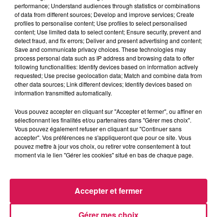
performance; Understand audiences through statistics or combinations
La poursuite de l’opération « un été à Grattières » demain à
of data from different sources; Develop and improve services; Create
profiles to personalise content; Use profiles to select personalised
Neuf-Mesnil
content; Use limited data to select content; Ensure security, prevent and
detect fraud, and fix errors; Deliver and present advertising and content;
Save and communicate privacy choices. These technologies may
Au programme, en plus de l’installation d’une mini-ferme
process personal data such as IP address and browsing data to offer
pédagogique regroupant une cinquantaine d’animaux, il y
following functionalities: Identify devices based on information actively
aura des dégustations de spécialités antillaises, une sorte
requested; Use precise geolocation data; Match and combine data from
other data sources; Link different devices; Identify devices based on
de marché du terroir regroupant un maraicher bio, des
information transmitted automatically.
apiculteurs, un fabriquant de saucisson et un maître
brasseur, ainsi qu’un atelier créatif pour apprendre à
Vous pouvez accepter en cliquant sur "Accepter et fermer", ou affiner en
fabriquer son propre savon. Le programme complet des
sélectionnant les finalités et/ou partenaires dans "Gérer mes choix".
Vous pouvez également refuser en cliquant sur "Continuer sans
festivités est à retrouver sur la page Facebook de
accepter". Vos préférences ne s'appliqueront que pour ce site. Vous
l’association « arts et travaux » de Neuf-Mesnil !
pouvez mettre à jour vos choix, ou retirer votre consentement à tout
moment via le lien "Gérer les cookies" situé en bas de chaque page.
Un défi sportif hallucinant relevé par un moniteur de sport
originaire d’Aulnoye-Aymeries
Accepter et fermer
Il s’appelle Olivier Harmant et il vient de parcourir 620
kilomètres en 2 jours, entre la commune de Ploërmel en
Gérer mes choix