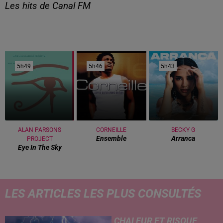
Les hits de Canal FM
5h49
5h49
5h46
5h46
5h43
5h43
ALAN PARSONS
CORNEILLE
BECKY G
Ensemble
Arranca
PROJECT
Eye In The Sky
LES ARTICLES LES PLUS CONSULTÉS
CHALEUR ET RISQUE