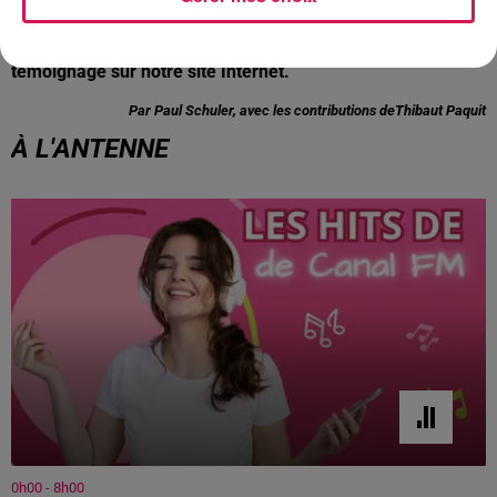
bretagne et la ville d’Aulnoye. Ce passionné de vélo est
également un habitué des Iron Man. Ecoutez son
témoignage sur notre site Internet.
Par Paul Schuler, avec les contributions deThibaut Paquit
À L'ANTENNE
0h00 - 8h00