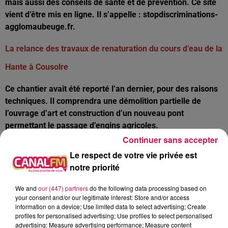
mais aussi des conseils de santé et de prévention. Ce site
vient d’être mis en ligne. Il s’appelle : stopdiscriminations-
agglomaubeuge.fr.
La relance des travaux de renaturation du cours d’eau de la
Hante à Cousolre
Ce chantier avait été reporté l’an dernier, pour des raisons
techniques. Il comprendra une démolition partielle de
l’ouvrage d’art et construction d’un nouveau pont
permettant le passage d’engins agricoles.
Continuer sans accepter
La fin des travaux d’accessibilité de l’église de Recquignies
Le respect de votre vie privée est
notre priorité
Il s’agit du dernier bâtiment public réhabilité dans le cadre
du programme de requalification du centre-ville de
We and
our (447) partners
do the following data processing based on
Recquignies. Notez que tous les bâtiments communaux
your consent and/or our legitimate interest: Store and/or access
sont désormais accessibles aux personnes à mobilité
information on a device; Use limited data to select advertising; Create
profiles for personalised advertising; Use profiles to select personalised
réduite.
advertising; Measure advertising performance; Measure content