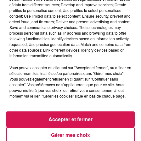
of data from different sources; Develop and improve services; Create
profiles to personalise content; Use profiles to select personalised
content; Use limited data to select content; Ensure security, prevent and
detect fraud, and fix errors; Deliver and present advertising and content;
Save and communicate privacy choices. These technologies may
process personal data such as IP address and browsing data to offer
21h56
21h56
21h53
21h53
21h45
21h45
following functionalities: Identify devices based on information actively
requested; Use precise geolocation data; Match and combine data from
other data sources; Link different devices; Identify devices based on
information transmitted automatically.
Vous pouvez accepter en cliquant sur "Accepter et fermer", ou affiner en
sélectionnant les finalités et/ou partenaires dans "Gérer mes choix".
FOSTER THE PEOPLE
BEBE REXHA
FOOL'S GARDEN
Vous pouvez également refuser en cliquant sur "Continuer sans
Pumped Up Kicks
Sad Girls
Lemon Tree
accepter". Vos préférences ne s'appliqueront que pour ce site. Vous
pouvez mettre à jour vos choix, ou retirer votre consentement à tout
moment via le lien "Gérer les cookies" situé en bas de chaque page.
LES ARTICLES LES PLUS CONSULTÉS
Accepter et fermer
CHALEUR ET RISQUE
Gérer mes choix
D'ORAGES CE LUNDI EN