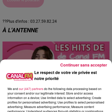
??Plus d’infos : 03.27.59.82.24
À L'ANTENNE
Continuer sans accepter
Le respect de votre vie privée est
notre priorité
We and
our (447) partners
do the following data processing based on
your consent and/or our legitimate interest: Store and/or access
information on a device; Use limited data to select advertising; Create
profiles for personalised advertising; Use profiles to select personalised
advertising; Measure advertising performance; Measure content
0h00 - 6h00
Les hits de Canal FM
performance; Understand audiences through statistics or combinations