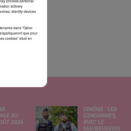
 may process personal
mation actively
vices; Identify devices
rtenaires dans "Gérer
s'appliqueront que pour
les cookies" situé en
UI
CINÉMA : LES
NGE AU
GENDARMES,
AOÛT 2026
AVEC LE
MAUBEUGEOIS
 A