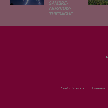
SAMBRE-
AVESNOIS-
THIÉRACHE
Un temps
typiquement
estival et
changeant
concerne nos
secteurs ce lundi
3 août. Entre des
températures
élevées l'après-
midi et un risque
d'averses
orageuses...
Contactez-nous
Mentions L