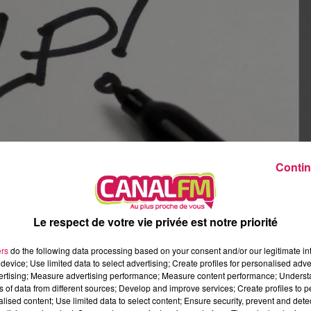
5h00 - 6h00
Le Before du Réveil de Canal FM !
Contin
Le respect de votre vie privée est notre priorité
ièrement, un appel aux dons de vêtements et de mobilier a été
ers
do the following data processing based on your consent and/or our legitimate int
device; Use limited data to select advertising; Create profiles for personalised adver
vertising; Measure advertising performance; Measure content performance; Unders
aux dons a été lancé.
ns of data from different sources; Develop and improve services; Create profiles to 
alised content; Use limited data to select content; Ensure security, prevent and detect
 qu’il fallait trouver ... etc