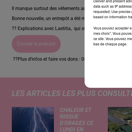
Deliver and present adv
data such as IP address 
Il manque surtout des vêtements adultes, et du mobilier.
requested; Use precise g
based on information tra
Bonne nouvelle, un entrepôt a été mis à disposition pour s
Vous pouvez accepter en 
?? Explications avec Laetitia, qui suit les dons :
mes choix". Vous pouvez
ce site. Vous pouvez met
Écouter le podcast
bas de chaque page.
??Plus d’infos et faire vos dons : 06.14.61.00.72
LES ARTICLES LES PLUS CONSULT
CHALEUR ET
RISQUE
D'ORAGES CE
LUNDI EN