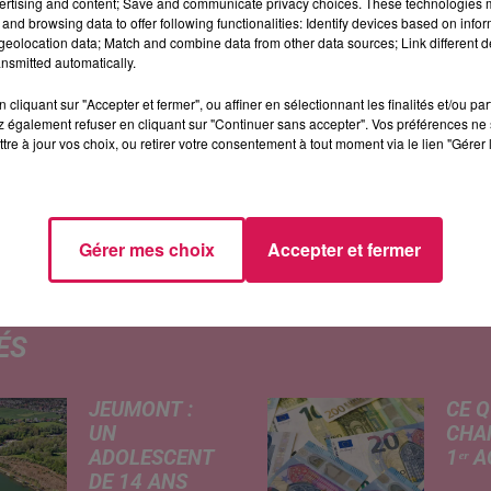
ertising and content; Save and communicate privacy choices. These technologies
and browsing data to offer following functionalities: Identify devices based on infor
eolocation data; Match and combine data from other data sources; Link different de
nsmitted automatically.
tocker les dons.
cliquant sur "Accepter et fermer", ou affiner en sélectionnant les finalités et/ou pa
 également refuser en cliquant sur "Continuer sans accepter". Vos préférences ne 
tre à jour vos choix, ou retirer votre consentement à tout moment via le lien "Gérer 
Gérer mes choix
Accepter et fermer
ÉS
JEUMONT :
CE Q
UN
CHA
ADOLESCENT
1ᵉʳ 
DE 14 ANS
Livret