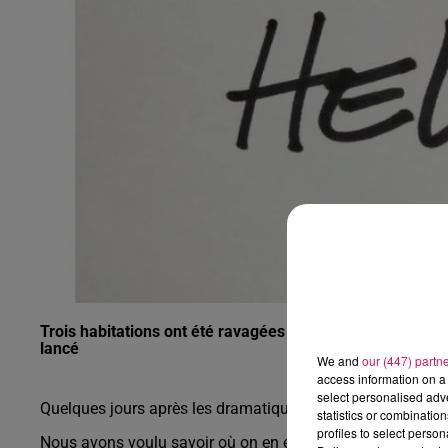
0h00 - 6h00
Les hits de Canal FM
Trois habitations ont été ravagées par les flammes dern
lancé
We and
our (447) partn
access information on a 
select personalised ad
Quelques jours après les dramatiques incendies, un appel 
statistics or combinatio
profiles to select person
Nous avons voulu savoir où on en était, ce qu’il manquait, ce