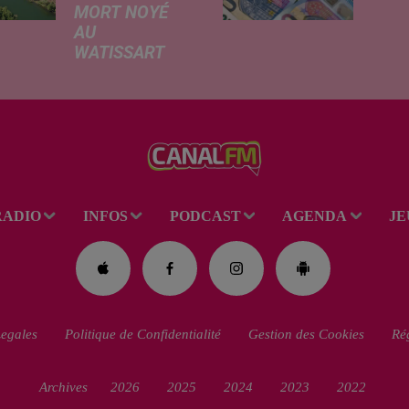
MORT NOYÉ
revalo
AU
hauss
WATISSART
factu
Selon des
d'élec
informations
de fre
rapportées ce
déma
lundi par nos
télép
confrères de La
verse
Voix du Nord, un
l'allo
adolescent a
rentré
RADIO
INFOS
PODCAST
AGENDA
JE
perdu la vie dans
le plan d'eau de
la base de loisirs
du...
egales
Politique de Confidentialité
Gestion des Cookies
Rég
Archives
2026
2025
2024
2023
2022