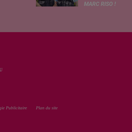
MARC RISO !
risé, légère
Ce mercredi,
e de la
l'adaptation
re
cinématographique
tricité, coup
de la célèbre bande
in sur le
dessinée Les
rchage
Gendarmes
honique et
débarque dans
ment de
toutes les salles de
cation de
cinéma. À cette
e scolaire...
U
occasion, Le
Réveil...
ie Publicitaire
Plan du site