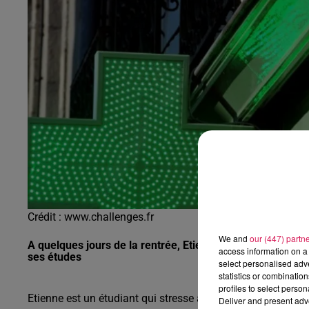
0h00 - 8h00
Les hits de Canal FM
Crédit :
www.challenges.fr
We and
our (447) partn
A quelques jours de la rentrée, Etienne n'a toujours pas
access information on a 
ses études
select personalised ad
statistics or combinatio
profiles to select person
Etienne est un étudiant qui stresse à l'approche de la rentr
Deliver and present adv