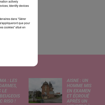
mation actively
vices; Identify devices
rtenaires dans "Gérer
s'appliqueront que pour
les cookies" situé en
MA : LES
AISNE : UN
DARMES,
HOMME MIS
 LE
EN EXAMEN
BEUGEOIS
ET ÉCROUÉ
 RISO !
APRÈS UN