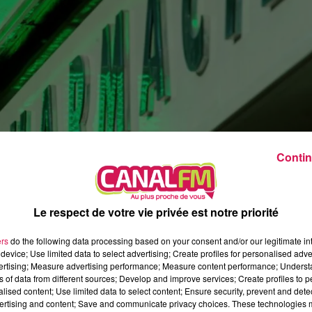
8h00 - 12h00
EVA CHEZ VOUS
Contin
Le respect de votre vie privée est notre priorité
ers
do the following data processing based on your consent and/or our legitimate int
 trouvé de pharmacie en mesure de l'accueillir en alternance po
device; Use limited data to select advertising; Create profiles for personalised adver
vertising; Measure advertising performance; Measure content performance; Unders
ns of data from different sources; Develop and improve services; Create profiles to 
alised content; Use limited data to select content; Ensure security, prevent and detect
ée et pour cause, il réalise un brevet professionnel de préparateu
ertising and content; Save and communicate privacy choices. These technologies