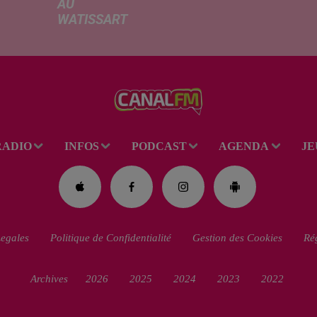
AU
Ce me
WATISSART
l'ada
Selon des
ciném
informations
de la
rapportées ce
dessi
lundi par nos
Gend
confrères de La
débar
Voix du Nord, un
toutes
adolescent a
ciném
RADIO
INFOS
PODCAST
AGENDA
JE
perdu la vie dans
occas
le plan d'eau de
Réveil
la base de loisirs
du...
egales
Politique de Confidentialité
Gestion des Cookies
Rég
Archives
2026
2025
2024
2023
2022