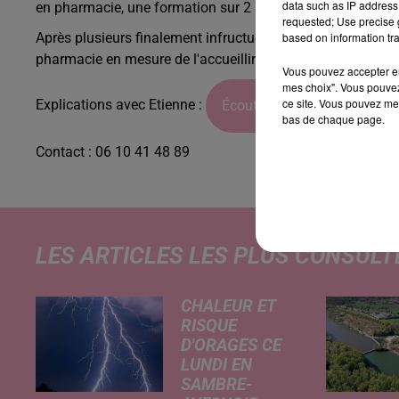
data such as IP address 
en pharmacie, une formation sur 2 ans, en alternance.
requested; Use precise g
based on information tra
Après plusieurs finalement infructueuses, il se retrouve à
pharmacie en mesure de l'accueillir.
Vous pouvez accepter en 
mes choix". Vous pouvez
ce site. Vous pouvez met
Explications avec Etienne :
Écouter le podcast
bas de chaque page.
Contact : 06 10 41 48 89
LES ARTICLES LES PLUS CONSULT
CHALEUR ET
RISQUE
D'ORAGES CE
LUNDI EN
SAMBRE-