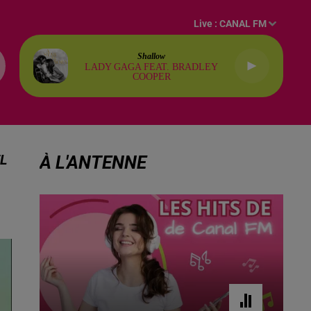
Live :
CANAL FM
Shallow
LADY GAGA FEAT. BRADLEY
COOPER
L
À L'ANTENNE