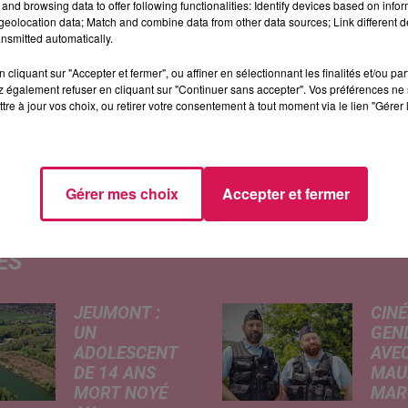
and browsing data to offer following functionalities: Identify devices based on infor
eolocation data; Match and combine data from other data sources; Link different de
nsmitted automatically.
 quelques jours maintenant de la rentrée sans avoir trouvé une
cliquant sur "Accepter et fermer", ou affiner en sélectionnant les finalités et/ou pa
 également refuser en cliquant sur "Continuer sans accepter". Vos préférences ne 
tre à jour vos choix, ou retirer votre consentement à tout moment via le lien "Gérer 
Gérer mes choix
Accepter et fermer
ÉS
JEUMONT :
CINÉ
UN
GEN
ADOLESCENT
AVEC
DE 14 ANS
MAU
MORT NOYÉ
MARC