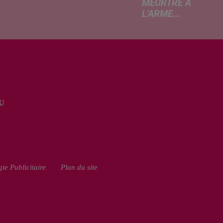
MEURTRE À
rcredi,
L'ARME...
ptation
Un drame s'est
atographique
produit au cours
 célèbre bande
de la semaine à
née Les
Vervins. À la
armes
suite du décès
que dans
d’un habitant de
 les salles de
46 ans, un
a. À cette
U
suspect de 38
ion, Le
ans a été mis en
...
examen pour
homicide...
ie Publicitaire
Plan du site