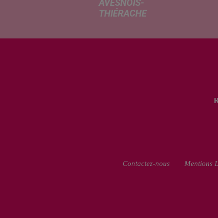
AVESNOIS-
THIÉRACHE
Un temps
typiquement
estival et
changeant
concerne nos
secteurs ce lundi
3 août. Entre des
températures
élevées l'après-
midi et un risque
d'averses
orageuses...
Contactez-nous
Mentions L