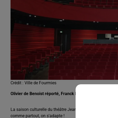
0h00 - 8h00
Les hits de Canal FM
Crédit :
Ville de Fourmies
Olivier de Benoist réporté, Franck Michael annulé... On
La saison culturelle du théâtre Jean Ferrat de Fourmies a b
comme partout, on s'adapte !