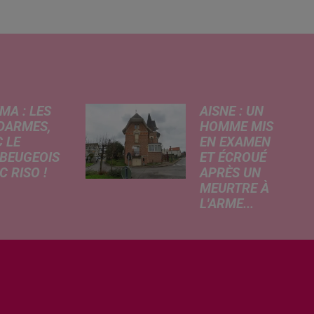
MA : LES
AISNE : UN
DARMES,
HOMME MIS
 LE
EN EXAMEN
BEUGEOIS
ET ÉCROUÉ
 RISO !
APRÈS UN
MEURTRE À
rcredi,
L'ARME...
ptation
Un drame s'est
atographique
produit au cours
 célèbre bande
de la semaine à
née Les
Vervins. À la
armes
suite du décès
que dans
d’un habitant de
 les salles de