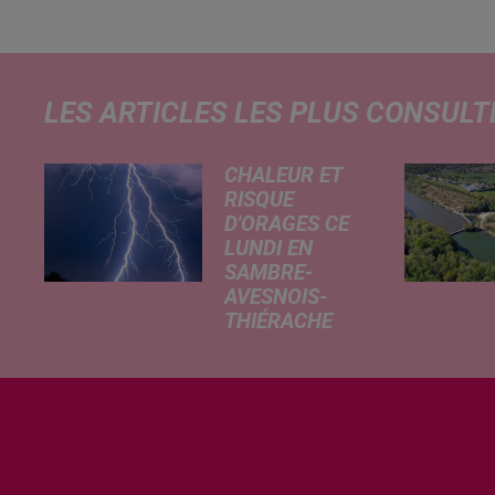
LES ARTICLES LES PLUS CONSULT
CHALEUR ET
RISQUE
D'ORAGES CE
LUNDI EN
SAMBRE-
AVESNOIS-
THIÉRACHE
Un temps
typiquement
estival et
changeant
concerne nos
secteurs ce lundi