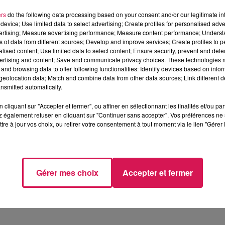
regard de la propagation du coronavirus COVID-19 et suite aux
ers
do the following data processing based on your consent and/or our legitimate int
device; Use limited data to select advertising; Create profiles for personalised adver
acle de OLIVIER DE BENOIST prévu initialement le jeudi 15 octob
vertising; Measure advertising performance; Measure content performance; Unders
orté au dimanche 25 avril 2021 à 16h.
ns of data from different sources; Develop and improve services; Create profiles to 
alised content; Use limited data to select content; Ensure security, prevent and detect
ertising and content; Save and communicate privacy choices. These technologies
 la situation en doublant les séances de spectacle du même artist
and browsing data to offer following functionalities: Identify devices based on infor
eolocation data; Match and combine data from other data sources; Link different de
nsmitted automatically.
EL EST ANNULÉ COMME L'INDIQUE LE THÉÂTRE JEAN
 D’APPRENDRE PAR SON MANAGER QUE FRANK
cliquant sur "Accepter et fermer", ou affiner en sélectionnant les finalités et/ou pa
 également refuser en cliquant sur "Continuer sans accepter". Vos préférences ne 
RRA PAS ASSURER SON CONCERT PRÉVU CE DIMANCH
tre à jour vos choix, ou retirer votre consentement à tout moment via le lien "Gérer 
a des noms comme Michèle Bernier, Pierre Palmade et du théâtre d
Gérer mes choix
Accepter et fermer
ET, RESPONSABLE DU THÉÂTRE... ( ATTENTION,
NNONCE DE L'ANNULATION DU CONCERT DE FRANCK