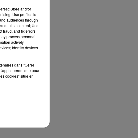
erest: Store and/or
tising; Use profiles to
re
tand audiences through
personalise content; Use
 fraud, and fix errors;
 may process personal
e,
mation actively
vices; Identify devices
rtenaires dans "Gérer
s'appliqueront que pour
E
les cookies" situé en
e