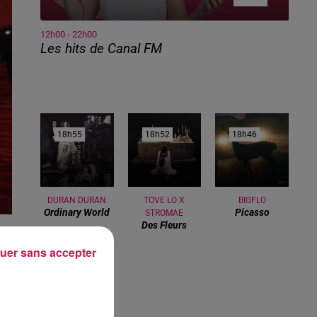
12h00 - 22h00
Les hits de Canal FM
18h55
18h55
18h52
18h52
18h46
18h46
DURAN DURAN
TOVE LO X
BIGFLO
Ordinary World
Picasso
STROMAE
Des Fleurs
uer sans accepter
nt,