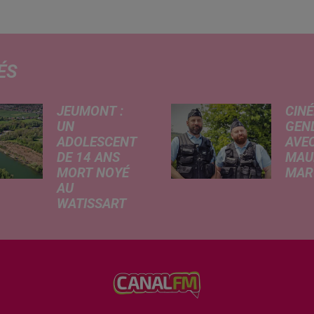
ÉS
JEUMONT :
CINÉ
UN
GEN
ADOLESCENT
AVEC
DE 14 ANS
MAU
MORT NOYÉ
MARC
AU
Ce me
WATISSART
l'ada
Selon des
ciném
informations
de la
rapportées ce
dessi
lundi par nos
Gend
confrères de La
débar
Voix du Nord, un
toutes