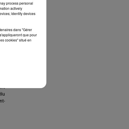
 may process personal
que
mation actively
vices; Identify devices
nt,
rtenaires dans "Gérer
sec
s'appliqueront que pour
ion
les cookies" situé en
 se
é à
ent
élu
nt-