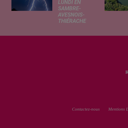
LUNDI EN
SAMBRE-
AVESNOIS-
THIÉRACHE
Un temps
typiquement
estival et
changeant
concerne nos
secteurs ce lundi
3 août. Entre des
températures
élevées l'après-
midi et un risque
d'averses
orageuses...
Contactez-nous
Mentions L