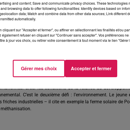
ertising and content; Save and communicate privacy choices. These technologies
ande et de la plus ancienne à la plus récente dans la dynami
and browsing data to offer following functionalities: Identify devices based on infor
d’Hautmont qui a élu Stéphane Wilmotte dimanche dernier.
eolocation data; Match and combine data from other data sources; Link different de
nsmitted automatically.
tmont siège à l’Agglo et en devienne Vice-Président. Hautmo
cliquant sur "Accepter et fermer", ou affiner en sélectionnant les finalités et/ou pa
glo jusqu’à présent. Elle a développé et géré seule le port à 
 également refuser en cliquant sur "Continuer sans accepter". Vos préférences ne 
etour de Hautmont dans la sphère communautaire posera la quest
tre à jour vos choix, ou retirer votre consentement à tout moment via le lien "Gérer 
indiqué le candidat.
Gérer mes choix
Accepter et fermer
id ? C’est le défi imposé auquel le candidat à la Présidence
, un mois après le début du confinement, un Fonds de Solidarit
sambriennes. Créer les conditions de la relance du développem
emental. C’est le deuxième défi : l’environnement. Le jeune 
s friches industrielles – il cite en exemple la ferme solaire de Po
a méthanisation.