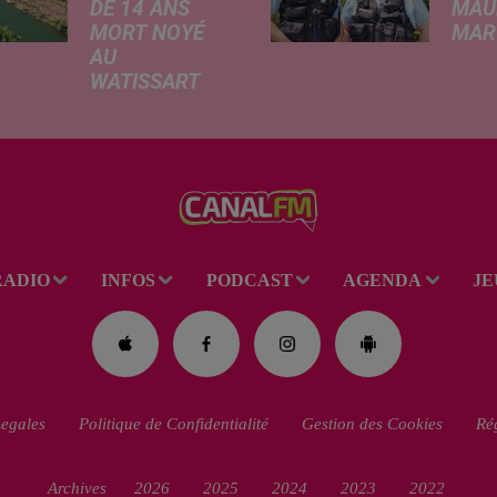
DE 14 ANS
MAU
MORT NOYÉ
MARC
AU
Ce me
WATISSART
l'ada
Selon des
ciném
informations
de la
rapportées ce
dessi
lundi par nos
Gend
confrères de La
débar
Voix du Nord, un
toutes
adolescent a
ciném
RADIO
INFOS
PODCAST
AGENDA
JE
perdu la vie dans
occas
le plan d'eau de
Réveil
la base de loisirs
du...
egales
Politique de Confidentialité
Gestion des Cookies
Rég
Archives
2026
2025
2024
2023
2022