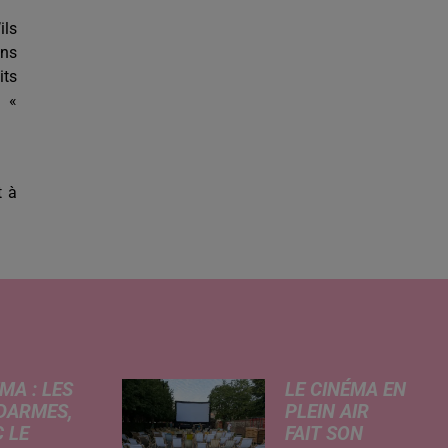
ils
ens
its
t «
t à
MA : LES
LE CINÉMA EN
DARMES,
PLEIN AIR
 LE
FAIT SON