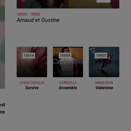
16h00 - 19h00
Arnaud et Gustine
16h14
16h14
16h09
16h09
16h05
16h05
LEWIS CAPALDI
CORNEILLE
MANESKIN
Survive
Ensemble
Valentine
est
nce