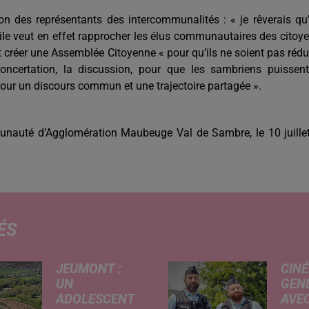
on des représentants des intercommunalités : « je rêverais qu’
uile veut en effet rapprocher les élus communautaires des citoy
ut créer une Assemblée Citoyenne « pour qu’ils ne soient pas rédu
concertation, la discussion, pour que les sambriens puissen
pour un discours commun et une trajectoire partagée ».
munauté d’Agglomération Maubeuge Val de Sambre, le 10 juille
ÉS
JEUMONT :
CINÉ
UN
GEN
ADOLESCENT
AVEC