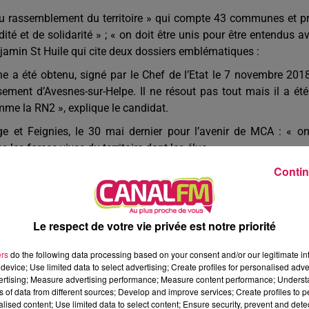
u rassemblement du territoire » qui compte 43 communes et p
té et de solidarité » ; « on doit être unis pour être entendus a
njamin St Huile qui cite deux dossiers emblématiques :
 a été obtenu, signé par le Chef de l’Etat le 7 novembre 201
ssement d’Avesnes-sur-Helpe. Il ne résout pas tout mais il a été
omme la RN2 », explique le candidat.
 et Feignies, le 30 mai dernier pour l’avenir de MCA : « o
les forces vives du territoire dont les élus ».
Contin
é de travailler en commun ». « L’Agglo a une responsabilité d
nt et doit prendre sa place à l’échelle du Pôle Métropolitain ».
nce avec les élus communautaires », conscient après 6 ans, que
Le respect de votre vie privée est notre priorité
ers
do the following data processing based on your consent and/or our legitimate int
device; Use limited data to select advertising; Create profiles for personalised adver
vertising; Measure advertising performance; Measure content performance; Unders
tion de la ruralité sambrienne dans une politique intelligente aut
ns of data from different sources; Develop and improve services; Create profiles to 
alised content; Use limited data to select content; Ensure security, prevent and detect
ttre aux élus de « construire un travail collectif qui fera en so