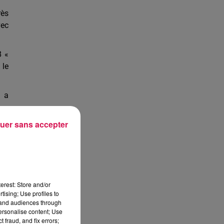
rès
vec
8 «
 le
n a
uer sans accepter
ans
 Le
 le
erest: Store and/or
tising; Use profiles to
tand audiences through
our
personalise content; Use
 fraud, and fix errors;
rte