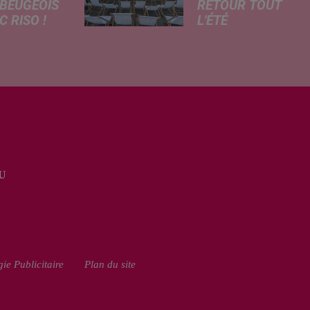
BEUGEOIS
RETOUR TOUT
 RISO !
L'ÉTÉ
rcredi,
Pour cette édition
ptation
des Petits
atographique
Détours, la
 célèbre bande
Communauté
née Les
d’Agglomération
armes
Maubeuge - Val
que dans
de Sambre
 les salles de
propose trois
a. À cette
soirées cinéma
U
ion, Le
gratuites et
...
conviviales à...
ie Publicitaire
Plan du site