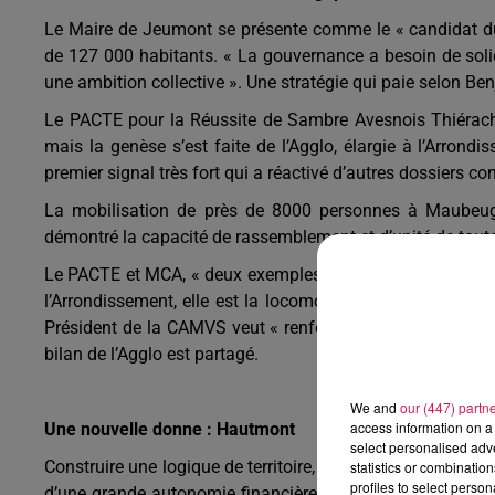
Le Maire de Jeumont se présente comme le « candidat d
de 127 000 habitants. « La gouvernance a besoin de solidi
une ambition collective ». Une stratégie qui paie selon Be
Le PACTE pour la Réussite de Sambre Avesnois Thiérache
mais la genèse s’est faite de l’Agglo, élargie à l’Arrondi
premier signal très fort qui a réactivé d’autres dossiers c
La mobilisation de près de 8000 personnes à Maubeuge
démontré la capacité de rassemblement et d’unité de toutes 
Le PACTE et MCA, « deux exemples concrets de la nécessit
l’Arrondissement, elle est la locomotive de l’Arrondisseme
Président de la CAMVS veut « renforcer le lien de confia
bilan de l’Agglo est partagé.
We and
our (447) partn
access information on a 
Une nouvelle donne : Hautmont
select personalised ad
Construire une logique de territoire, continuer la structura
statistics or combinatio
profiles to select person
d’une grande autonomie financière, d’une ingénierie, perme