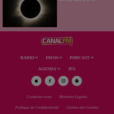
C’est un été céleste
exceptionnel qui s'annonce
dans notre région. Entre le
spectacle des étoiles filantes
des Perséides et l’éclipse de
Soleil du mercredi...
RADIO
INFOS
PODCAST
AGENDA
JEU
Contactez-nous
Mentions Legales
Politique de Confidentialité
Gestion des Cookies