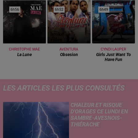
6h56
6h56
6h52
6h52
6h49
6h49
CHRISTOPHE MAE
AVENTURA
CYNDI LAUPER
La Lune
Obsesion
Girls Just Want To
Have Fun
LES ARTICLES LES PLUS CONSULTÉS
CHALEUR ET RISQUE
D'ORAGES CE LUNDI EN
SAMBRE-AVESNOIS-
THIÉRACHE
Un temps typiquement estival
et changeant concerne nos