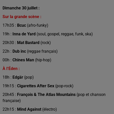
Dimanche 30 juillet :
Sur la grande scène :
17h35 :
Bcuc
(afro-funky)
19h :
Inna de Yard
(soul, gospel, reggae, funk, ska)
20h30 :
Mat Bastard
(rock)
22h :
Dub inc
(reggae français)
00h :
Chines Man
(hip-hop)
À l’Éden :
18h :
Edgär
(pop)
19h15 :
Cigarettes After Sex
(pop-rock)
20h45 :
François & The Atlas Mountains
(pop et chanson
française)
22h15 :
Mind Against
(électro)