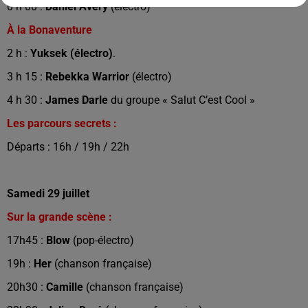
0 h 00 :
Daniel Avery
(électro)
À la Bonaventure
2 h :
Yuksek (électro)
.
3 h 15 :
Rebekka Warrior
(électro)
4 h 30 :
James Darle
du groupe « Salut C’est Cool »
Les parcours secrets :
Départs : 16h / 19h / 22h
Samedi 29 juillet
Sur la grande scène :
17h45 :
Blow
(pop-électro)
19h :
Her
(chanson française)
20h30 :
Camille
(chanson française)