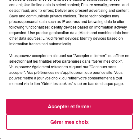
content; Use limited data to select content; Ensure security, prevent and
18 h :
Unno
(soul, rock, jazz, hip hop et électro)
detect fraud, and fix errors; Deliver and present advertising and content;
Save and communicate privacy choices. These technologies may
19 h 20 :
Roméo Elvis (rap)
process personal data such as IP address and browsing data to offer
following functionalities: Identify devices based on information actively
20 h 50 :
Yuksek
(disco, house et pop).
requested; Use precise geolocation data; Match and combine data from
other data sources; Link different devices; Identify devices based on
22 h 20 :
S-Crew
(groupe de rap français, avec comme
information transmitted automatically.
leader Nekfeu).
Vous pouvez accepter en cliquant sur "Accepter et fermer", ou affiner en
0 h 20 :
Molécule
(alias Romain Delahaye dans un style
sélectionnant les finalités et/ou partenaires dans "Gérer mes choix".
électro).
Vous pouvez également refuser en cliquant sur "Continuer sans
accepter". Vos préférences ne s'appliqueront que pour ce site. Vous
Sur la scène de l’Eden :
pouvez mettre à jour vos choix, ou retirer votre consentement à tout
moment via le lien "Gérer les cookies" situé en bas de chaque page.
18 h 40 :
Ausstellung
, le gagnant du tremplin l’ascenseur
organisé par les Nuits Secrètes et l’association Bougez Rock
(électro)
Accepter et fermer
20 h :
Fishbach
(entre new-wave et pop).
21 h 30 :
Parcels
(entre funk et pop)
Gérer mes choix
23 h :
Charlotte De Witte
(électro)