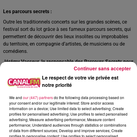
Les parcours secrets :
Outre les traditionnels concerts sur les grandes scènes, ce
festival sort du lot grâce à ses fameux parcours secrets, qui
permettent de découvrir des lieux insolites ou improbables
du territoire, en compagnie d’artistes, de musiciens ou de
comédiens.
Jérémy Vasseur, le responsable des Parcours Secrets pour
Continuer sans accepter
le festival aulnésien, au micro de Thibaut Paquit :
Le respect de votre vie privée est
notre priorité
Écouter le podcast
We and
our (447) partners
do the following data processing based on
your consent and/or our legitimate interest: Store and/or access
information on a device; Use limited data to select advertising; Create
LE PROGRAMME :
profiles for personalised advertising; Use profiles to select personalised
advertising; Measure advertising performance; Measure content
Vendredi 28 juillet
performance; Understand audiences through statistics or combinations
of data from different sources; Develop and improve services; Create
Sur la grande scène :
profiles to personalise content; Use profiles to select personalised