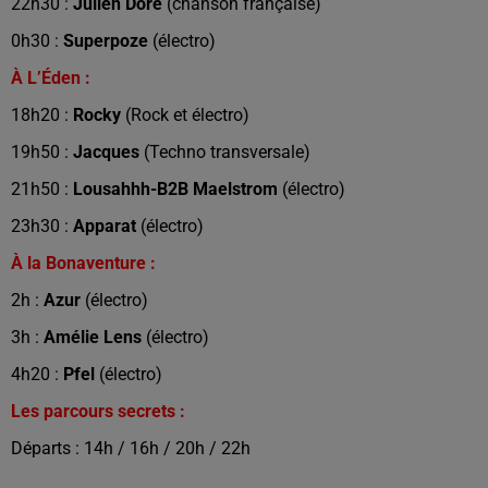
22h30 :
Julien Doré
(chanson française)
0h30 :
Superpoze
(électro)
À L’Éden :
18h20 :
Rocky
(Rock et électro)
19h50 :
Jacques
(Techno transversale)
21h50 :
Lousahhh-B2B Maelstrom
(électro)
23h30 :
Apparat
(électro)
À la Bonaventure :
2h :
Azur
(électro)
3h :
Amélie Lens
(électro)
4h20 :
Pfel
(électro)
Les parcours secrets :
Départs : 14h / 16h / 20h / 22h