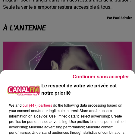
Seule la vente à emporter restera accessible à tous…
Par Paul Schuler
À L'ANTENNE
Continuer sans accepter
Le respect de votre vie privée est
notre priorité
We and
our (447) partners
do the following data processing based on
your consent and/or our legitimate interest: Store and/or access
information on a device; Use limited data to select advertising; Create
0h00 - 1h00
profiles for personalised advertising; Use profiles to select personalised
Club'in Canal fm By Nexxyo
advertising; Measure advertising performance; Measure content
performance; Understand audiences through statistics or combinations