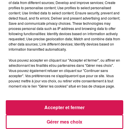
of data from different sources; Develop and improve services; Create
profiles to personalise content; Use profiles to select personalised
content; Use limited data to select content; Ensure security, prevent and
detect fraud, and fix errors; Deliver and present advertising and content;
Save and communicate privacy choices. These technologies may
6h56
6h56
6h52
6h52
6h49
6h49
process personal data such as IP address and browsing data to offer
following functionalities: Identify devices based on information actively
requested; Use precise geolocation data; Match and combine data from
other data sources; Link different devices; Identify devices based on
information transmitted automatically.
Vous pouvez accepter en cliquant sur "Accepter et fermer", ou affiner en
CHRISTOPHE MAE
AVENTURA
CYNDI LAUPER
sélectionnant les finalités et/ou partenaires dans "Gérer mes choix".
La Lune
Obsesion
Girls Just Want To
Vous pouvez également refuser en cliquant sur "Continuer sans
Have Fun
accepter". Vos préférences ne s'appliqueront que pour ce site. Vous
pouvez mettre à jour vos choix, ou retirer votre consentement à tout
moment via le lien "Gérer les cookies" situé en bas de chaque page.
LES ARTICLES LES PLUS CONSULTÉS
Accepter et fermer
CHALEUR ET RISQUE
Gérer mes choix
D'ORAGES CE LUNDI EN
SAMBRE-AVESNOIS-