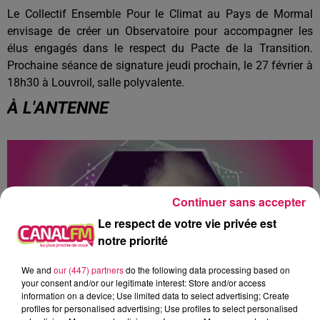
Le Collectif Ensemble Pour le Climat au Pays de Mormal
envisage de créer un Observatoire pour accompagner les
élus engagés dans le respect du Pacte de la Transition.
Prochaine séance de signature jeudi prochain, le 27 février à
18h30 à Louvroil, salle polyvalente.
À L'ANTENNE
Continuer sans accepter
Le respect de votre vie privée est
notre priorité
We and
our (447) partners
do the following data processing based on
your consent and/or our legitimate interest: Store and/or access
information on a device; Use limited data to select advertising; Create
profiles for personalised advertising; Use profiles to select personalised