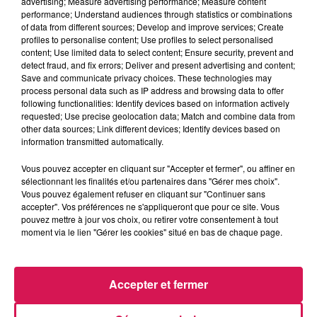
advertising; Measure advertising performance; Measure content
0h00 - 1h00
performance; Understand audiences through statistics or combinations
Club'in Canal fm By Nexxyo
of data from different sources; Develop and improve services; Create
profiles to personalise content; Use profiles to select personalised
content; Use limited data to select content; Ensure security, prevent and
detect fraud, and fix errors; Deliver and present advertising and content;
Save and communicate privacy choices. These technologies may
process personal data such as IP address and browsing data to offer
following functionalities: Identify devices based on information actively
6h56
6h56
6h52
6h52
6h49
6h49
requested; Use precise geolocation data; Match and combine data from
other data sources; Link different devices; Identify devices based on
information transmitted automatically.
Vous pouvez accepter en cliquant sur "Accepter et fermer", ou affiner en
sélectionnant les finalités et/ou partenaires dans "Gérer mes choix".
Vous pouvez également refuser en cliquant sur "Continuer sans
CHRISTOPHE MAE
AVENTURA
CYNDI LAUPER
accepter". Vos préférences ne s'appliqueront que pour ce site. Vous
La Lune
Obsesion
Girls Just Want To
pouvez mettre à jour vos choix, ou retirer votre consentement à tout
Have Fun
moment via le lien "Gérer les cookies" situé en bas de chaque page.
Accepter et fermer
LES ARTICLES LES PLUS CONSULTÉS