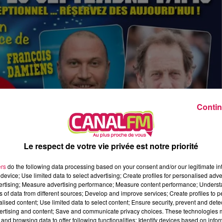
9h00 - 13h00
la ligne des auditeurs
Contin
Le respect de votre vie privée est notre priorité
ers
do the following data processing based on your consent and/or our legitimate int
device; Use limited data to select advertising; Create profiles for personalised adver
vertising; Measure advertising performance; Measure content performance; Unders
ns of data from different sources; Develop and improve services; Create profiles to 
alised content; Use limited data to select content; Ensure security, prevent and detect
res en ce moment et proposera ce 20 septembre l'avant premiè
ertising and content; Save and communicate privacy choices. These technologies
Vincent Lindon.
and browsing data to offer following functionalities: Identify devices based on infor