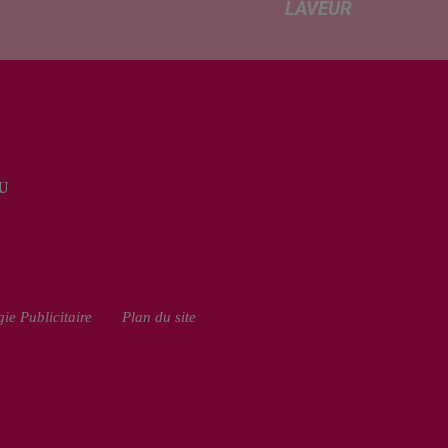
LAVEUR
re
Trouvé
tricité, coup
déshydraté au
in sur le
bord d’un
rchage
chemin, un jeune
honique et
raton laveur a été
ment de
recueilli par des
cation de
habitants de la
e scolaire...
U
région. Mais si
l'intention de lui
porter secours
part...
ie Publicitaire
Plan du site