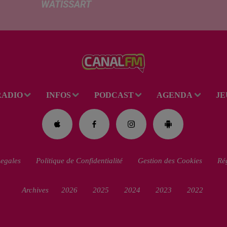
WATISSART
factu
Selon des
d'élec
informations
de fre
rapportées ce
déma
lundi par nos
télép
confrères de La
verse
Voix du Nord, un
l'allo
adolescent a
rentré
RADIO
INFOS
PODCAST
AGENDA
JE
perdu la vie dans
le plan d'eau de
la base de loisirs
du...
egales
Politique de Confidentialité
Gestion des Cookies
Rég
Archives
2026
2025
2024
2023
2022