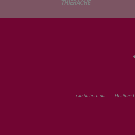
THIÉRACHE
Un temps
typiquement
estival et
changeant
concerne nos
secteurs ce lundi
3 août. Entre des
températures
élevées l'après-
midi et un risque
d'averses
orageuses...
Contactez-nous
Mentions L