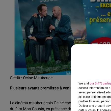
6h00 - 9h00
al FM !
Le réveil de Canal FM
Crédit :
Ocine Maubeuge
We and
our (447) partn
access information on a 
Plusieurs avants premières à venir à Ociné Maubeuge
select personalised ad
statistics or combinatio
profiles to select person
Le cinéma maubeugeois Ociné enchaine les avants premiè
Deliver and present adv
du film Mon Cousin, en présence de François Damiens et 
data such as IP address 