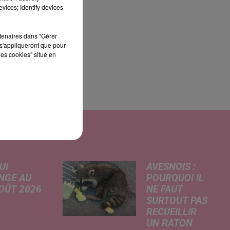
vices; Identify devices
rtenaires dans "Gérer
s'appliqueront que pour
les cookies" situé en
UI
AVESNOIS :
NGE AU
POURQUOI IL
AOÛT 2026
NE FAUT
SURTOUT PAS
 A
RECUEILLIR
risé, légère
UN RATON
e de la