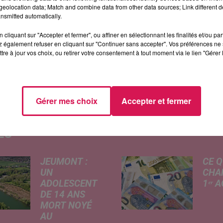
eolocation data; Match and combine data from other data sources; Link different de
ra le droit à son avant première en présence de son réalisateur.
nsmitted automatically.
prochainement comme les Trolls 2, et le retour de Nicolas Vanier
cliquant sur "Accepter et fermer", ou affiner en sélectionnant les finalités et/ou pa
 également refuser en cliquant sur "Continuer sans accepter". Vos préférences ne 
tre à jour vos choix, ou retirer votre consentement à tout moment via le lien "Gérer 
Gérer mes choix
Accepter et fermer
ÉS
JEUMONT :
CE Q
UN
CHA
ADOLESCENT
1ᵉʳ 
DE 14 ANS
Livret
MORT NOYÉ
revalo
AU
hauss