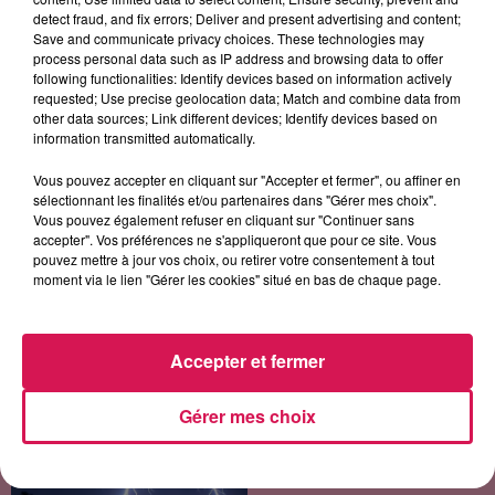
detect fraud, and fix errors; Deliver and present advertising and content;
11h04
11h04
11h01
11h01
10h56
10h56
Save and communicate privacy choices. These technologies may
process personal data such as IP address and browsing data to offer
following functionalities: Identify devices based on information actively
requested; Use precise geolocation data; Match and combine data from
other data sources; Link different devices; Identify devices based on
information transmitted automatically.
OPHÉLIE WINTER
BRUNO MARS
JUSTIN BIEBER
Dieu M'a Donné La Foi
On My Soul
Peaches
Vous pouvez accepter en cliquant sur "Accepter et fermer", ou affiner en
sélectionnant les finalités et/ou partenaires dans "Gérer mes choix".
Vous pouvez également refuser en cliquant sur "Continuer sans
accepter". Vos préférences ne s'appliqueront que pour ce site. Vous
pouvez mettre à jour vos choix, ou retirer votre consentement à tout
LES ARTICLES LES PLUS CONSULTÉS
moment via le lien "Gérer les cookies" situé en bas de chaque page.
CHALEUR ET RISQUE
Accepter et fermer
D'ORAGES CE LUNDI EN
SAMBRE-AVESNOIS-
THIÉRACHE
Gérer mes choix
Un temps typiquement estival
et changeant concerne nos
secteurs ce lundi 3 août. Entre