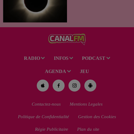
exceptionnel qui s'annonce
dans notre région. Entre le
spectacle des étoiles filantes
des Perséides et l’éclipse de
Soleil du mercredi...
RADIO
INFOS
PODCAST
AGENDA
JEU
Contactez-nous
Mentions Legales
Politique de Confidentialité
Gestion des Cookies
Régie Publicitaire
Plan du site