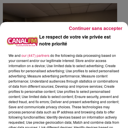
Continuer sans accepter
Le respect de votre vie privée est
notre priorité
We and
our (447) partners
do the following data processing based on
your consent and/or our legitimate interest: Store and/or access
information on a device; Use limited data to select advertising; Create
profiles for personalised advertising; Use profiles to select personalised
advertising; Measure advertising performance; Measure content
performance; Understand audiences through statistics or combinations
of data from different sources; Develop and improve services; Create
profiles to personalise content; Use profiles to select personalised
17h-19h. De nombreux véhicules sont en
content; Use limited data to select content; Ensure security, prevent and
detect fraud, and fix errors; Deliver and present advertising and content;
difficulté. Il faudra pour certains, 4h pour faire
Save and communicate privacy choices. These technologies may
Valenciennes-Maubeuge sur la D649.
process personal data such as IP address and browsing data to offer
following functionalities: Identify devices based on information actively
requested; Use precise geolocation data; Match and combine data from
other data sources; Link different devices; Identify devices based on