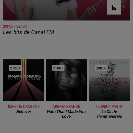
20h00 - 22h00
Les hits de Canal FM
21h04
21h04
21h01
21h01
20h56
20h56
IMAGINE DRAGONS
ARIANA GRANDE
FLORENT PAGNY
Believer
Hate That I Made You
Là Où Je
Love
T'emmenerais