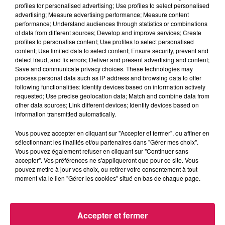
profiles for personalised advertising; Use profiles to select personalised
advertising; Measure advertising performance; Measure content
performance; Understand audiences through statistics or combinations
12h00 - 22h00
of data from different sources; Develop and improve services; Create
Les hits de Canal FM
profiles to personalise content; Use profiles to select personalised
content; Use limited data to select content; Ensure security, prevent and
detect fraud, and fix errors; Deliver and present advertising and content;
Save and communicate privacy choices. These technologies may
process personal data such as IP address and browsing data to offer
following functionalities: Identify devices based on information actively
requested; Use precise geolocation data; Match and combine data from
18h43
18h43
18h40
18h40
18h37
18h37
other data sources; Link different devices; Identify devices based on
information transmitted automatically.
Vous pouvez accepter en cliquant sur "Accepter et fermer", ou affiner en
sélectionnant les finalités et/ou partenaires dans "Gérer mes choix".
Vous pouvez également refuser en cliquant sur "Continuer sans
accepter". Vos préférences ne s'appliqueront que pour ce site. Vous
DAVID GUETTA
CORNEILLE
LOST FREQUENCIES
pouvez mettre à jour vos choix, ou retirer votre consentement à tout
Memories (feat. Kid
Ensemble
Reality
moment via le lien "Gérer les cookies" situé en bas de chaque page.
Cudy)
Accepter et fermer