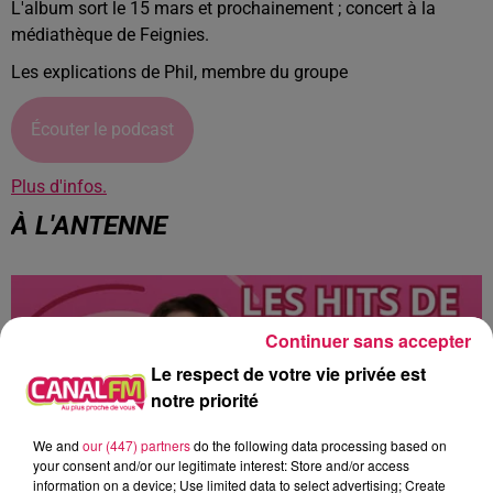
L'album sort le 15 mars et prochainement ; concert à la
médiathèque de Feignies.
Les explications de Phil, membre du groupe
Écouter le podcast
Plus d'infos.
À L'ANTENNE
Continuer sans accepter
Le respect de votre vie privée est
notre priorité
We and
our (447) partners
do the following data processing based on
your consent and/or our legitimate interest: Store and/or access
information on a device; Use limited data to select advertising; Create