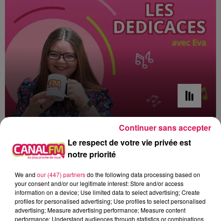
Continuer sans accepter
10h00 - 12h00
les dedicaces
Le respect de votre vie privée est
notre priorité
We and
our (447) partners
do the following data processing based on
your consent and/or our legitimate interest: Store and/or access
information on a device; Use limited data to select advertising; Create
10h06
10h06
10h03
10h03
6h56
6h56
profiles for personalised advertising; Use profiles to select personalised
advertising; Measure advertising performance; Measure content
performance; Understand audiences through statistics or combinations