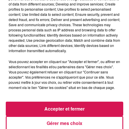
of data from different sources; Develop and improve services; Create
profiles to personalise content; Use profiles to select personalised
content; Use limited data to select content; Ensure security, prevent and
detect fraud, and fix errors; Deliver and present advertising and content;
MAROON 5
ARIANA GRANDE
CHRISTOPHE MAE
Save and communicate privacy choices. These technologies may
She Will Be Loved
Hate That I Made You
La Lune
process personal data such as IP address and browsing data to offer
Love
following functionalities: Identify devices based on information actively
requested; Use precise geolocation data; Match and combine data from
other data sources; Link different devices; Identify devices based on
information transmitted automatically.
LES ARTICLES LES PLUS CONSULTÉS
Vous pouvez accepter en cliquant sur "Accepter et fermer", ou affiner en
sélectionnant les finalités et/ou partenaires dans "Gérer mes choix".
Vous pouvez également refuser en cliquant sur "Continuer sans
CHALEUR ET RISQUE
accepter". Vos préférences ne s'appliqueront que pour ce site. Vous
D'ORAGES CE LUNDI EN
pouvez mettre à jour vos choix, ou retirer votre consentement à tout
SAMBRE-AVESNOIS-
moment via le lien "Gérer les cookies" situé en bas de chaque page.
THIÉRACHE
Un temps typiquement estival
et changeant concerne nos
Accepter et fermer
secteurs ce lundi 3 août. Entre
des températures élevées
Gérer mes choix
JEUMONT : UN
l'après-midi et un risque