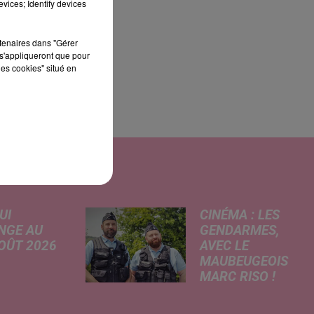
vices; Identify devices
rtenaires dans "Gérer
s'appliqueront que pour
les cookies" situé en
UI
CINÉMA : LES
NGE AU
GENDARMES,
AOÛT 2026
AVEC LE
MAUBEUGEOIS
 A
MARC RISO !
risé, légère
Ce mercredi,
e de la
l'adaptation
re