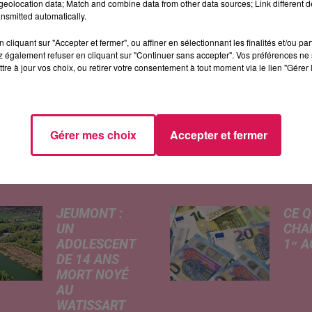
eolocation data; Match and combine data from other data sources; Link different de
lichés ou de vivre des moments incroyables...
nsmitted automatically.
cliquant sur "Accepter et fermer", ou affiner en sélectionnant les finalités et/ou pa
 également refuser en cliquant sur "Continuer sans accepter". Vos préférences ne 
tre à jour vos choix, ou retirer votre consentement à tout moment via le lien "Gérer 
Gérer mes choix
Accepter et fermer
ÉS
JEUMONT :
CE Q
UN
CHA
ADOLESCENT
1ᵉʳ 
DE 14 ANS
Livret
MORT NOYÉ
revalo
AU
hauss
WATISSART
factu