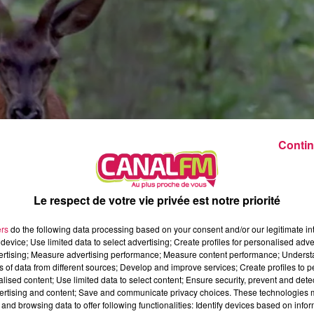
5h00 - 6h00
Le Before du Réveil de Canal FM !
Contin
Le respect de votre vie privée est notre priorité
ers
do the following data processing based on your consent and/or our legitimate int
device; Use limited data to select advertising; Create profiles for personalised adver
ionné par les animaux
vertising; Measure advertising performance; Measure content performance; Unders
ns of data from different sources; Develop and improve services; Create profiles to 
alised content; Use limited data to select content; Ensure security, prevent and detect
ntenant professionnel depuis quelques années. Au delà des photos
ertising and content; Save and communicate privacy choices. These technologies
and browsing data to offer following functionalities: Identify devices based on infor
otamment pour aller à la rencontre discrète et respectueuse des