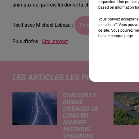
requested; Use precise g
animaux qui parfois lui donne la chance de réaliser des c
based on information tra
Vous pouvez accepter en 
mes choix". Vous pouvez
Récit avec Michael Lebeau :
Écouter le podcast
ce site. Vous pouvez met
bas de chaque page.
Plus d'infos :
Site internet
LES ARTICLES LES PLUS CONSULT
CHALEUR ET
RISQUE
D'ORAGES CE
LUNDI EN
SAMBRE-
AVESNOIS-
THIÉRACHE