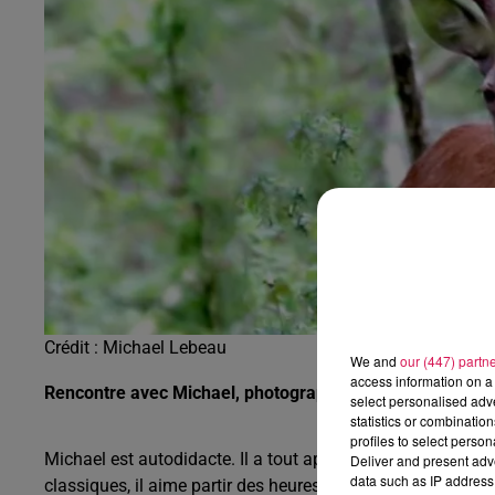
0h00 - 6h00
Les hits de Canal FM
Crédit :
Michael Lebeau
We and
our (447) partn
access information on a 
Rencontre avec Michael, photographe autodidacte, pass
select personalised ad
statistics or combinatio
profiles to select person
Michael est autodidacte. Il a tout appris seul et est mai
Deliver and present adv
data such as IP address 
classiques, il aime partir des heures en forêt de Mormal n