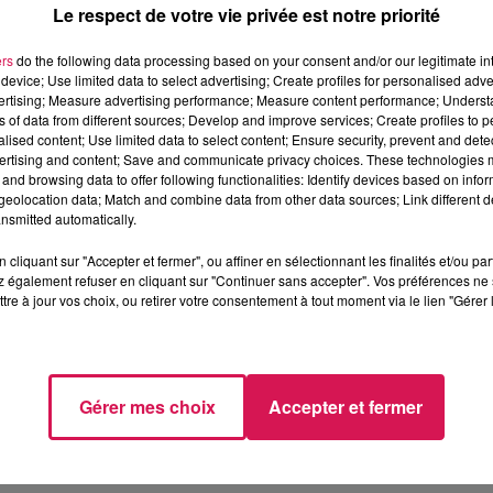
Le respect de votre vie privée est notre priorité
ers
do the following data processing based on your consent and/or our legitimate int
e dans le centre-ville de Maubeuge : les véhicule
device; Use limited data to select advertising; Create profiles for personalised adver
e à 20 km/h, avec une priorité donnée aux piétons. U
vertising; Measure advertising performance; Measure content performance; Unders
ns of data from different sources; Develop and improve services; Create profiles to 
e la place Vauban jusqu’au giratoire Mabuse. L’object
alised content; Use limited data to select content; Ensure security, prevent and detect
ertising and content; Save and communicate privacy choices. These technologies
ille apaisée" selon la mairie de Maubeuge. Une mise 
and browsing data to offer following functionalities: Identify devices based on infor
 demandent en revanche selon eux, un renforcement d
eolocation data; Match and combine data from other data sources; Link different de
nsmitted automatically.
cliquant sur "Accepter et fermer", ou affiner en sélectionnant les finalités et/ou pa
djoint en charge de la voirie à Maubeuge
 également refuser en cliquant sur "Continuer sans accepter". Vos préférences ne 
tre à jour vos choix, ou retirer votre consentement à tout moment via le lien "Gérer 
Gérer mes choix
Accepter et fermer
vons pu croiser, place des Nations, à Maubeuge 