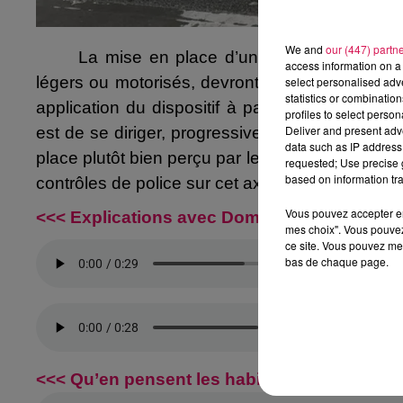
We and
our (447) partn
La mise en place d’une zone de rencontr
access information on a 
légers ou motorisés, devront limiter la vitess
select personalised ad
statistics or combinatio
application du dispositif à partir de l’entrée d
profiles to select person
Deliver and present adv
est de se diriger, progressivement, vers "la v
data such as IP address 
place plutôt bien perçu par les habitants, qui
requested; Use precise g
based on information tra
contrôles de police sur cet axe.
Vous pouvez accepter en 
<<< Explications avec Dominique Delcroix, a
mes choix". Vous pouvez
ce site. Vous pouvez met
bas de chaque page.
<<< Qu’en pensent les habitants que nous a