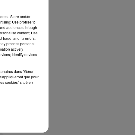
erest: Store and/or
s,
tising; Use profiles to
ne
tand audiences through
personalise content; Use
if
 fraud, and fix errors;
 may process personal
en
mation actively
es
vices; Identify devices
rtenaires dans "Gérer
s'appliqueront que pour
les cookies" situé en
?