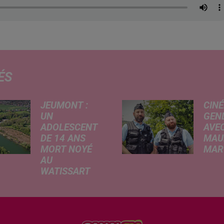
ÉS
JEUMONT :
CINÉ
UN
GEN
ADOLESCENT
AVEC
DE 14 ANS
MAU
MORT NOYÉ
MARC
AU
Ce me
WATISSART
l'ada
Selon des
ciném
informations
de la
rapportées ce
dessi
lundi par nos
Gend