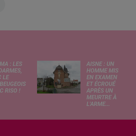
MA : LES
AISNE : UN
DARMES,
HOMME MIS
 LE
EN EXAMEN
BEUGEOIS
ET ÉCROUÉ
 RISO !
APRÈS UN
MEURTRE À
rcredi,
L'ARME...
ptation
Un drame s'est
atographique
produit au cours
 célèbre bande
de la semaine à
née Les
Vervins. À la
armes