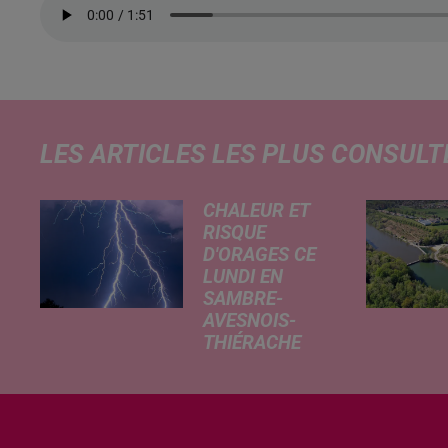
LES ARTICLES LES PLUS CONSULT
CHALEUR ET
RISQUE
D'ORAGES CE
LUNDI EN
SAMBRE-
AVESNOIS-
THIÉRACHE
Un temps
typiquement
estival et
changeant