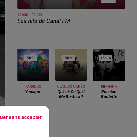
12h00 - 22h00
Les hits de Canal FM
15h23
15h23
15h20
15h20
15h16
15h16
FARRUKO
CLAUDIO CAPÉO
RIHANNA
Yapaque
Qu'est-Ce Qu'il
Russian
Me Restera ?
Roulette
uer sans accepter