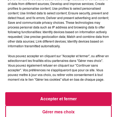
of data from different sources; Develop and improve services; Create
profiles to personalise content; Use profiles to select personalised
content; Use limited data to select content; Ensure security, prevent and
detect fraud, and fix errors; Deliver and present advertising and content;
Save and communicate privacy choices. These technologies may
ADELE CASTILLON
ANGÈLE FEAT. JUSTICE
BENSON BOONE
process personal data such as IP address and browsing data to offer
Été Avec Toi
What You Want
Beautiful Things
following functionalities: Identify devices based on information actively
requested; Use precise geolocation data; Match and combine data from
other data sources; Link different devices; Identify devices based on
information transmitted automatically.
LES ARTICLES LES PLUS CONSULTÉS
Vous pouvez accepter en cliquant sur "Accepter et fermer", ou affiner en
sélectionnant les finalités et/ou partenaires dans "Gérer mes choix".
Vous pouvez également refuser en cliquant sur "Continuer sans
CHALEUR ET RISQUE
accepter". Vos préférences ne s'appliqueront que pour ce site. Vous
D'ORAGES CE LUNDI EN
pouvez mettre à jour vos choix, ou retirer votre consentement à tout
SAMBRE-AVESNOIS-
moment via le lien "Gérer les cookies" situé en bas de chaque page.
THIÉRACHE
Un temps typiquement estival
et changeant concerne nos
Accepter et fermer
secteurs ce lundi 3 août. Entre
des températures élevées
Gérer mes choix
SALMONELLOSE : LIDL
l'après-midi et un risque