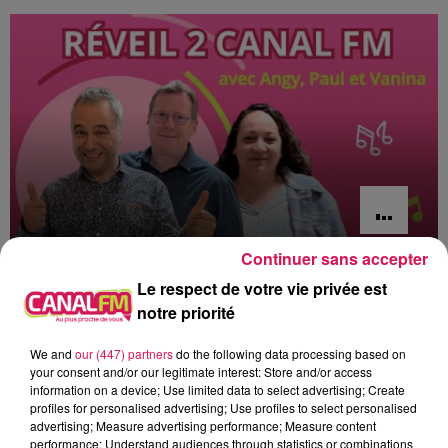
Continuer sans accepter
6h00 - 9h00
Le respect de votre vie privée est
Le réveil de Canal FM
notre priorité
We and
our (447) partners
do the following data processing based on
your consent and/or our legitimate interest: Store and/or access
information on a device; Use limited data to select advertising; Create
profiles for personalised advertising; Use profiles to select personalised
7h27
7h27
7h24
7h24
7h21
7h21
advertising; Measure advertising performance; Measure content
performance; Understand audiences through statistics or combinations