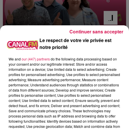
Continuer sans accepter
6h00 - 9h00
Le respect de votre vie privée est
Le réveil de Canal FM
notre priorité
We and
our (447) partners
do the following data processing based on
your consent and/or our legitimate interest: Store and/or access
information on a device; Use limited data to select advertising; Create
profiles for personalised advertising; Use profiles to select personalised
8h14
8h14
8h11
8h11
8h07
8h07
advertising; Measure advertising performance; Measure content
performance; Understand audiences through statistics or combinations
of data from different sources; Develop and improve services; Create
profiles to personalise content; Use profiles to select personalised
content; Use limited data to select content; Ensure security, prevent and
detect fraud, and fix errors; Deliver and present advertising and content;
Save and communicate privacy choices. These technologies may
BLACK EYED PEAS
TEMPER CITY
CLARA LUCIANI
process personal data such as IP address and browsing data to offer
I Gotta Feeling
Self Aware
Le Reste
following functionalities: Identify devices based on information actively
requested; Use precise geolocation data; Match and combine data from