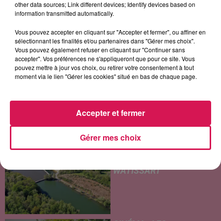
other data sources; Link different devices; Identify devices based on
information transmitted automatically.
LES ARTICLES LES PLUS CONSULTÉS
Vous pouvez accepter en cliquant sur "Accepter et fermer", ou affiner en
sélectionnant les finalités et/ou partenaires dans "Gérer mes choix".
Vous pouvez également refuser en cliquant sur "Continuer sans
CHALEUR ET RISQUE
accepter". Vos préférences ne s'appliqueront que pour ce site. Vous
D'ORAGES CE LUNDI EN
pouvez mettre à jour vos choix, ou retirer votre consentement à tout
SAMBRE-AVESNOIS-
moment via le lien "Gérer les cookies" situé en bas de chaque page.
THIÉRACHE
Un temps typiquement estival
et changeant concerne nos
Accepter et fermer
secteurs ce lundi 3 août. Entre
des températures élevées
Gérer mes choix
JEUMONT : UN
l'après-midi et un risque
ADOLESCENT DE 14 ANS
d'averses orageuses...
MORT NOYÉ AU
WATISSART
Selon des informations
rapportées ce lundi par nos
confrères de La Voix du Nord,
un adolescent a perdu la vie