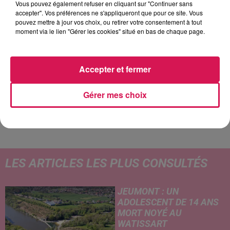
Vous pouvez également refuser en cliquant sur "Continuer sans
accepter". Vos préférences ne s'appliqueront que pour ce site. Vous
pouvez mettre à jour vos choix, ou retirer votre consentement à tout
moment via le lien "Gérer les cookies" situé en bas de chaque page.
22h13
22h13
22h08
22h08
22h05
22h05
Accepter et fermer
Gérer mes choix
LINKIN PARK
BENSON BOONE
JÉRÉMY FREROT
Numb
Ghost Town
Frerot
LES ARTICLES LES PLUS CONSULTÉS
JEUMONT : UN
ADOLESCENT DE 14 ANS
MORT NOYÉ AU
WATISSART