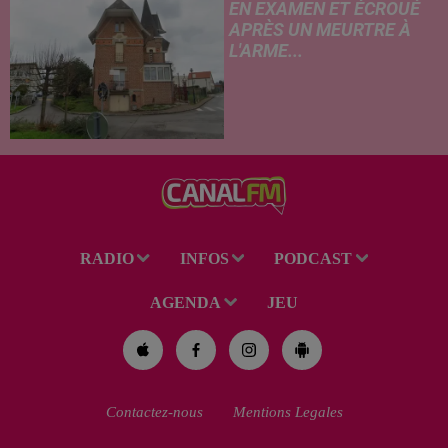
EN EXAMEN ET ÉCROUÉ
APRÈS UN MEURTRE À
L'ARME...
Un drame s'est produit au
cours de la semaine à Vervins.
À la suite du décès d’un
habitant de 46 ans, un suspect
de 38 ans a été mis en examen
pour homicide...
RADIO
INFOS
PODCAST
AGENDA
JEU
Contactez-nous
Mentions Legales