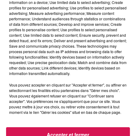
information on a device; Use limited data to select advertising; Create
profiles for personalised advertising; Use profiles to select personalised
advertising; Measure advertising performance; Measure content
performance; Understand audiences through statistics or combinations
of data from different sources; Develop and improve services; Create
profiles to personalise content; Use profiles to select personalised
0h00 - 8h00
content; Use limited data to select content; Ensure security, prevent and
Les hits de Canal FM
detect fraud, and fix errors; Deliver and present advertising and content;
Save and communicate privacy choices. These technologies may
process personal data such as IP address and browsing data to offer
following functionalities: Identify devices based on information actively
requested; Use precise geolocation data; Match and combine data from
other data sources; Link different devices; Identify devices based on
information transmitted automatically.
21h54
21h54
21h51
21h51
21h46
21h46
Vous pouvez accepter en cliquant sur "Accepter et fermer", ou affiner en
sélectionnant les finalités et/ou partenaires dans "Gérer mes choix".
Vous pouvez également refuser en cliquant sur "Continuer sans
accepter". Vos préférences ne s'appliqueront que pour ce site. Vous
pouvez mettre à jour vos choix, ou retirer votre consentement à tout
moment via le lien "Gérer les cookies" situé en bas de chaque page.
TEDDYBEAR
ANOTR FEAT 54 ULTRA
BENABAR
Chaussures Roses
Talk To You
Le Diner
Accepter et fermer