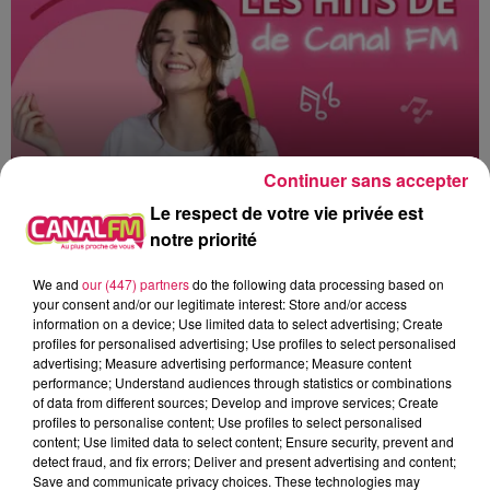
Continuer sans accepter
Le respect de votre vie privée est
notre priorité
0h00 - 8h00
Les hits de Canal FM
We and
our (447) partners
do the following data processing based on
your consent and/or our legitimate interest: Store and/or access
information on a device; Use limited data to select advertising; Create
profiles for personalised advertising; Use profiles to select personalised
advertising; Measure advertising performance; Measure content
performance; Understand audiences through statistics or combinations
of data from different sources; Develop and improve services; Create
7h46
7h46
7h42
7h42
7h39
7h39
profiles to personalise content; Use profiles to select personalised
content; Use limited data to select content; Ensure security, prevent and
detect fraud, and fix errors; Deliver and present advertising and content;
Save and communicate privacy choices. These technologies may