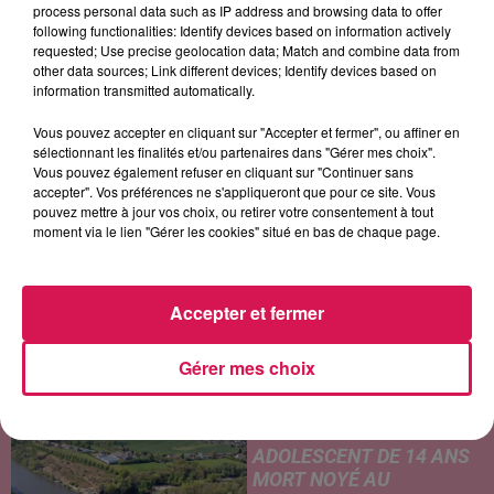
process personal data such as IP address and browsing data to offer
following functionalities: Identify devices based on information actively
requested; Use precise geolocation data; Match and combine data from
BILLIE EILISH
SOMBR
PASSI
other data sources; Link different devices; Identify devices based on
Birds Of A Feather
My Body Isn't Ready
Je Zappe Et Je Mate
information transmitted automatically.
Vous pouvez accepter en cliquant sur "Accepter et fermer", ou affiner en
sélectionnant les finalités et/ou partenaires dans "Gérer mes choix".
Vous pouvez également refuser en cliquant sur "Continuer sans
LES ARTICLES LES PLUS CONSULTÉS
accepter". Vos préférences ne s'appliqueront que pour ce site. Vous
pouvez mettre à jour vos choix, ou retirer votre consentement à tout
moment via le lien "Gérer les cookies" situé en bas de chaque page.
CHALEUR ET RISQUE
D'ORAGES CE LUNDI EN
SAMBRE-AVESNOIS-
Accepter et fermer
THIÉRACHE
Un temps typiquement estival
et changeant concerne nos
Gérer mes choix
secteurs ce lundi 3 août. Entre
des températures élevées
JEUMONT : UN
l'après-midi et un risque
ADOLESCENT DE 14 ANS
d'averses orageuses...
MORT NOYÉ AU